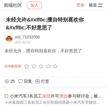
前端社区
登录
频道
加入
帖子详情
社区
前端社区
感慨
未经允许&#xff0c;擅自特别喜欢你
&#xff0c;不好意思了
m0_71032058
2025-02-02
未经允许，擅自特别喜欢你，不好意思了
给本帖投票
25
回复
打赏
小米汽车3名员工
未经
许可
擅自
参与研讨会，被辞退！
小米集团因三名前员工在任职期间泄露小米汽车关键信息