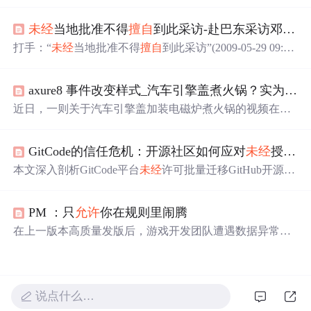
而发布声明。事件警示企业需强化内部数据管理，
特别
是
云盒子私有云盘的人员设备绑定、权限控制和网络隔离，
未经
当地批准不得
擅自
到此采访-赴巴东采访邓案记者被围殴
以预防数据泄露。云盒子提供了全面的数据安全解决方
案，包括业务系统数据保护和合规的跨网文件交换措施。
打手：“
未经
当地批准不得
擅自
到此采访”(2009-05-29 09:50:
23)标签：佛珠 中国之声 外婆 女记者 卫毅 野三关镇 中央
人民广播电台中国之声(记者 杨超) 湖北巴东发生的女服务
axure8 事件改变样式_汽车引擎盖煮火锅？实为改装样式 交警：
员邓玉娇刺死官员案一直备受媒体关注。昨天两名在巴东
县野三关镇采访此案的记者被当地不明身份的人围攻殴
近日，一则关于汽车引擎盖加装电磁炉煮火锅的视频在网
打，并被强制写下“
未经
当地批准不得
擅自
到此采访”的书
络上引起热议。视频展示了一辆私家车的引擎盖上放置着
面材料，采访获得
正在煮食的火锅，并配有电磁炉的功能按键。然而，据商
GitCode的信任危机：开源社区如何应对
未经
授权的项目迁移
家透露，这只是恶搞设计，实际并未具备烹饪功能。此类
改装行为
未经
车管部门批准将被视为违法。
本文深入剖析GitCode平台
未经
许可批量迁移GitHub开源项
目所引发的信任危机，指出其行为构成对开发者身份盗
用、劳动成果剽窃及社区协作秩序的多重侵害。文章从法
PM ：只
允许
你在规则里闹腾
律（开源许可证约束）、技术（元数据标记与CI校验）和
社区（舆论监督与声誉机制）三个维度阐述开源社区的自
在上一版本高质量发版后，游戏开发团队遭遇数据异常挑
卫路径，并呼吁平台建立授权迁移流程、嵌入道德优先的
战。调整SDK集成导致数据缺失，影响渠道数据归因。流
产品设计、转向赋能型生态共建，以重建开发者信任。
程问题包括需求
未经
评审、质量意识薄弱、上线后未及时
跟踪数据。解决方案涵盖需求评审、质量意识提升、数据
确认及全员参与。
说点什么…