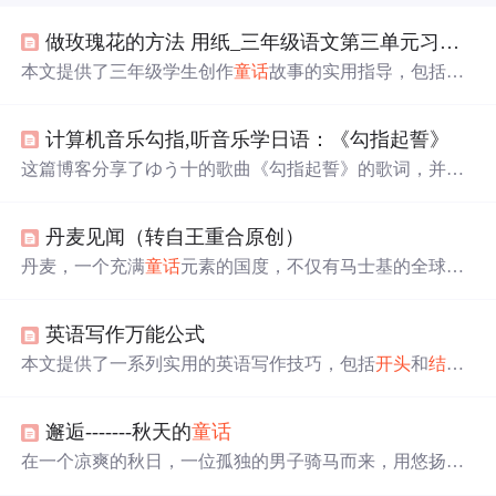
做玫瑰花的方法 用纸_三年级语文第三单元习作，《编写
本文提供了三年级学生创作
童话
故事的实用指导，包括如
何设定角色、时间、地点，并分享了一篇关于王后寻找玫
瑰花的完整范文。
计算机音乐勾指,听音乐学日语：《勾指起誓》
这篇博客分享了ゆう十的歌曲《勾指起誓》的歌词，并通
过深入解读表达了歌曲中关于爱情的深刻含义。歌词描绘
了主人公对伴侣的深情告白，如‘你是
信
的
开头
诗
的
内容
，
丹麦见闻（转自王重合原创）
童话
的
结尾
’，‘你是圣诞老人送给我的礼物’等，展现了温
柔与坚韧的情感。文章适合日语学习者，通过歌曲感受语
丹麦，一个充满
童话
元素的国度，不仅有马士基的全球航
言的魅力，并邀请读者一起欣赏和学习。
运网络，还有孕育出安徒生
童话
的深厚文化底蕴。从资源
匮乏到绿色能源的领先者，丹麦人用智慧和勤奋书写了自
英语写作万能公式
己的现代
童话
。本文讲述了丹麦如何克服重重困难，发展
成为世界领先的航运大国和清洁能源先锋。
本文提供了一系列实用的英语写作技巧，包括
开头
和
结尾
的万能公式、主体段落的撰写策略，以及如何运用长短
句、主题句等提升文章质量。
邂逅-------秋天的
童话
在一个凉爽的秋日，一位孤独的男子骑马而来，用悠扬的
笛声唤醒了池塘中凋谢的莲花。笛声吸引了岸边一位女子