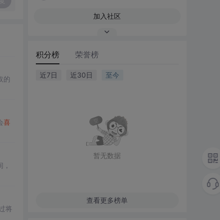
复
加入社区
积分榜
荣誉榜
近7日
近30日
至今
取的
会
喜
暂无数据
间，
查看更多榜单
过将