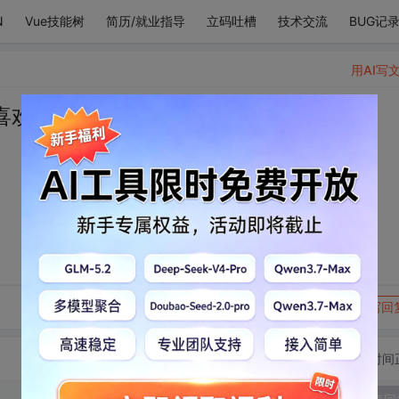
N
Vue技能树
简历/就业指导
立码吐槽
技术交流
BUG记
用AI写
喜欢你
转发到动态
举报
写回
切换为时间