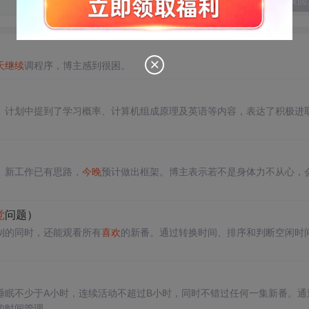
发表回
天
继续
调程序，博主感到很困。
。计划中提到了学习概率、计算机组成原理及英语等内容，表达了积极进
。新工作已有思路，
今晚
预计做出框架。博主表示若不是身体力不从心，
觉
问题）
制的同时，还能观看所有
喜欢
的新番。通过转换时间、排序和判断空闲时
睡眠不少于A小时，连续活动不超过B小时，同时不错过任何一集新番。通
的时间管理。