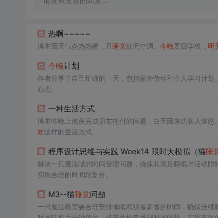
请发表友善的回复…
热啊~~~~~
博主因天气炎热热醒，且
睡觉
处无空调。
今晚
要回学校，
明
今晚
计划
作者分享了自己忙碌的一天，包括家务劳动和个人学习计划
心态。
一种生活方式
博主昨晚上熬夜完成朋友托付的问题，白天因来访客人恼怒
欢
这样的生活方式。
程序设计思维与实践 Week14 限时大模拟（猫
睡
解决一只魔法喵的时间管理问题，确保其满足睡眠与活动限
实现合理的时间段划分。
M3--猫
睡觉
问题
一只魔法喵需要合理安排睡眠和观看新番的时间，确保连续
时间转换为分钟单位，排序并检查番剧时间间隔，实现有效