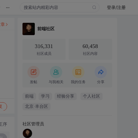
...
录
登录/注册
文章
前端社区
316,331
60,458
社区成员
社区内容
发帖
与我相关
我的任务
分享
前端
学习
经验分享
个人社区
复
北京·丰台区
社区管理员
正序