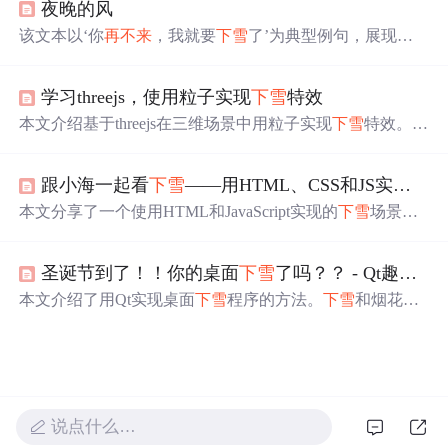
夜晚的风
该文本以‘你
再不来
，我就要
下雪
了’为典型例句，展现文
学语言中时间压力与情感张力的诗意转化，体现拟人化、
通感及临界状态隐喻等修辞机制，在自然现象与心理状态
学习threejs，使用粒子实现
下雪
特效
间构建语义映射，属于数字人文与计算语言学交叉分析中
的文本情感建模基础案例。
本文介绍基于threejs在三维场景中用粒子实现
下雪
特效。先
讲解了THREE.Points及THREE.PointsMaterial点云材质相关
知识，包括创建方法和属性。接着阐述实现
下雪
特效的思
跟小海一起看
下雪
——用HTML、CSS和JS实现简单的
路，如初始化渲染器、场景、相机、光源等，还给出了代
码样例。
本文分享了一个使用HTML和JavaScript实现的
下雪
场景De
mo，作者提供了完整的代码和在线预览链接。通过设置雪
花图片、尺寸、位置和动画效果，模拟了真实的
下雪
过
圣诞节到了！！你的桌面
下雪
了吗？？ - Qt趣味开发之让你的桌面
程。读者可以在评论区互动，还有机会赢取书籍奖品。
本文介绍了用Qt实现桌面
下雪
程序的方法。
下雪
和烟花效
果用QML实现，
下雪
效果使用QML粒子，通过C++代码控
制
下雪
状态和速度。还介绍了托盘功能，用QSystemTrayIc
on实现，以及窗口透明的实现代码，同时提供了完整代码
和可执行程序的下载链接。
说点什么…