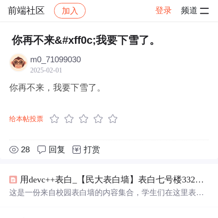
前端社区
登录
频道
加入
帖子详情
社区
前端社区
感慨
你再不来&#xff0c;我要下雪了。
m0_71099030
2025-02-01
你再不来，我要下雪了。
给本帖投票
28
回复
打赏
用devc++表白_【民大表白墙】表白七号楼332进门右面下铺哥哥的第四天。你
这是一份来自校园表白墙的内容集合，学生们在这里表达
对同学的情感、分享日常生活点滴，包括图书馆偶遇、寻
找伴侣、日常趣事等。