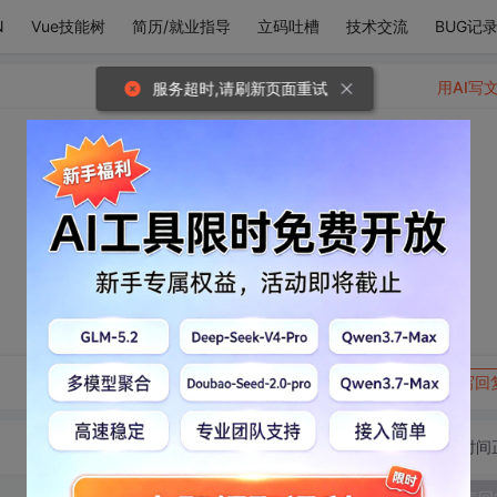
N
Vue技能树
简历/就业指导
立码吐槽
技术交流
BUG记
用AI写
服务超时,请刷新页面重试
。
转发到动态
举报
写回
切换为时间