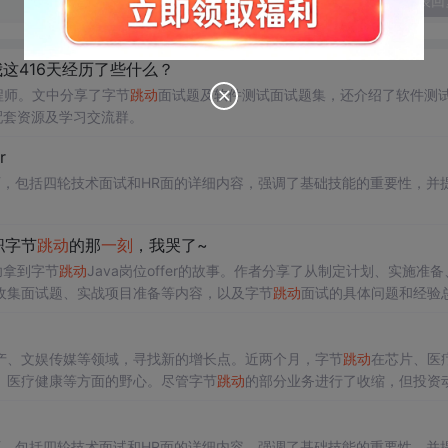
发表回
这416天经历了些什么？
程师。文中分享了字节
跳动
面试题及软件测试面试题集，还介绍了软件测
供配套资源及学习交流群。
r
，包括四轮技术面试和HR面的详细内容，强调了基础技能的重要性，并
职字节
跳动
的那
一刻
，我哭了~
功拿到字节
跳动
Java岗位offer的故事。作者分享了从制定计划、实施准备
收集面试题、实战项目准备等内容，以及字节
跳动
面试的具体问题和经验
产、文娱传媒等领域，寻找新的增长点。近两个月，字节
跳动
在芯片、医
、医疗健康等方面的野心。尽管字节
跳动
的部分业务进行了收缩，但投资
二增长曲线。
，包括四轮技术面试和HR面的详细内容，强调了基础技能的重要性，并