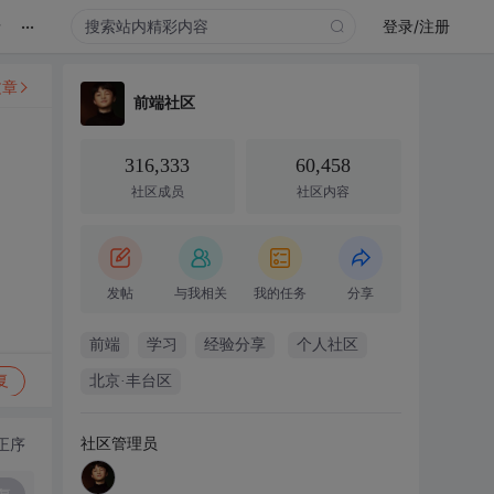
...
录
登录/注册
文章
前端社区
316,333
60,458
社区成员
社区内容
发帖
与我相关
我的任务
分享
前端
学习
经验分享
个人社区
复
北京·丰台区
社区管理员
正序