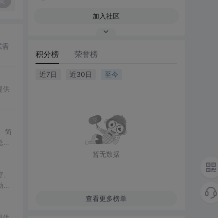
复
加入社区
试需
积分榜
荣誉榜
近7日
近30日
至今
提供
、简
总
暂无数据
疗、
动作
查看更多榜单
提供