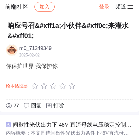
前端社区
登录
频道
加入
帖子详情
社区
前端社区
感慨
响应号召&#xff1a;小伙伴&#xff0c;来灌水
&#xff01;
m0_71249349
2025-02-02
你保护世界 我保护你
给本帖投票
27
回复
打赏
间歇性光伏出力下 48V 直流母线电压稳定控制及储能双向充放电闭环调控体系研究（Simulink仿真实现）
内容概要：本文围绕间歇性光伏出力条件下48V直流母线