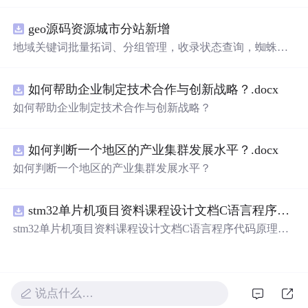
电压的稳定控制与储能系统双向充放电的闭环调控体系展
开深入研究，系统探讨了光伏阵列非线性输出特性与锂离
geo源码资源城市分站新增
子电池储能系统在离网直流微网中的能量均衡建模方法及
分层控制策略。通过Simulink平台构建完整的光伏储能直流
地域关键词批量拓词、分组管理，收录状态查询，蜘蛛访
系统仿真模型，涵盖PV阵列、Boost DC-DC变换器、负
问监控 支持 OEM 贴牌改 LOGO、后台名称，可搭建代理
载、双向DC-DC变换器及电池系统等关键组件，实现了最
分销账号，下级客户数据隔离，适合做服务商对外接单 源
大功率点跟踪（MPPT）与储能系统的协同控制，有效应
如何帮助企业制定技术合作与创新战略？.docx
码交付，私有化部署到自己服务器，非 SaaS 账号，拥有完
对光照波动引起的功率供需失衡问题。研究采用双PI闭环
整程序文件，支持二次开发定制 PC + 移动端适配，自带基
如何帮助企业制定技术合作与创新战略？
控制、模型预测控制（MPC）等多种先进控制算法，显著
础模板，可自行替换前端页面 附带安装部署文档、环境配
提升了系统的动态响应速度与直流母线电压稳定性，并实
置教程
现了储能系统在削峰填谷中的优化运行，对于增强离网微
如何判断一个地区的产业集群发展水平？.docx
网的供电可靠性与能源利用效率具有重要理论价值和工程
如何判断一个地区的产业集群发展水平？
意义。; 适合人群：具备电力电子、新能源系统或自动控制
等相关领域基础知识的研究生、科研人员，以及从事微电
网、光伏储能系统开发与设计的工程技术人员。; 使用场景
stm32单片机项目资料课程设计文档C语言程序代码原理图电路PCB实例无线智能报警器的设计
及目标：① 构建适用于离网场景的光伏储能系统Simulink
stm32单片机项目资料课程设计文档C语言程序代码原理图
仿真模型；② 实现间歇性光照条件下48V直流母线电压的
电路PCB实例无线智能报警器的设计
精确稳定控制与储能系统的双向能量管理；③ 研究MPPT
控制与储能充放电策略之间的协同机制，提升系统在复杂
工况下的运行稳定性与鲁棒性；④ 为微电网能量管理系统
的设计、优化与性能验证提供可靠的理论依据和技术支
说点什么…
撑。; 阅读建议：建议结合文中所述的Simulink仿真模型与