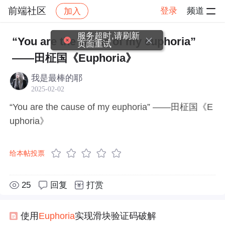
前端社区
登录
频道
加入
帖子详情
社区
前端社区
感慨
服务超时,请刷新
“You are the cause of my euphoria”
页面重试
——田柾国《Euphoria》
我是最棒的耶
2025-02-02
“You are the cause of my euphoria” ——田柾国《E
uphoria》
给本帖投票
25
回复
打赏
使用
Eupho
ria
实现滑块验证码破解