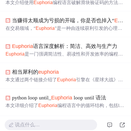
本文介绍使用
Eupho
ria
编程语言破解滑块验证码的方法。
先确保安装
Eupho
ria
及所需库，接着模拟获取验证码图
片、处理滑块图片、计算缺口位置、模拟滑动操作，最后
当赚得太顺成为亏损的开端，你是否也掉入“
Eupho
将各步骤整合为完整程序，实现滑块验证码的破解。
在交易领域，“
Eupho
ria
”是一种由连续获利引发的心理陷
阱。它源于对“完美交易”的执念，会使交易员放大仓位、
忽略风控，最终导致亏损。要摆脱此陷阱，需破除幻想，
Eupho
ria
语言深度解析：简洁、高效与生产力
接受不确定性管理，还可通过实战锤炼交易心理。
Eupho
ria
是一门强调简洁性、易读性和开发效率的编程语
言，以其‘万物皆序列’的设计理念为核心。文章详细介绍
了其发展历程、设计哲学、核心技术特性及其在多个领域
相当犀利的
eupho
ria
的应用。
Eupho
ria
支持动态类型和解释执行，同时具备将
代码翻译为C的能力，兼顾开发速度与运行性能。适用于
本文通过两个链接介绍了
Eupho
ria
引擎在《星球大战》中
快速原型开发、游戏编程、数据处理等领域。
的应用，并提到该引擎在GTA游戏中的表现令人印象深
刻。
python loop until_
Eupho
ria
loop until 语法
本文详细介绍了
Eupho
ria
编程语言中的循环结构，包括loo
p...until循环的基本语法、特点及用法，withentry语句的使
用场景，以及label语句在控制流程中的作用。
说点什么…