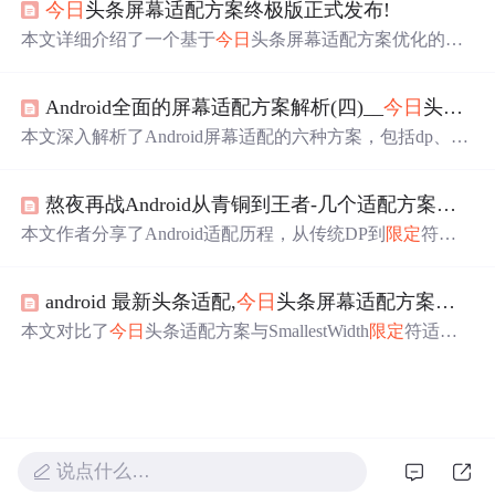
今日
头条屏幕适配方案终极版正式发布!
本文详细介绍了一个基于
今日
头条屏幕适配方案优化的屏
幕适配框架——AndroidAutoSize。该框架旨在提供更傻瓜
式的使用体验，应对复杂需求，降低开发成本。文章对比
Android全面的屏幕适配方案解析(四)__
今日
头条适配方案
了
今日
头条适配方案与SmallestWidth
限定
符适配方案，阐
述了AndroidAutoSize的由来、结构、功能及使用方法。
本文深入解析了Android屏幕适配的六种方案，包括dp、宽
高
限定
符、AndroidAutoLayout等多种方法，并重点介绍了
今日
头条与AndroidAutoSize两种适配方案的工作原理、优
熬夜再战Android从青铜到王者-几个适配方案【建议收藏】
缺点及实践案例。
本文作者分享了Android适配历程，从传统DP到
限定
符适
配、全面屏和刘海水滴屏的挑战，推崇SW
限定
符和AutoSi
ze技术。重点讲解了
今日
头条适配方案并鼓励灵活选择最
android 最新头条适配,
今日
头条屏幕适配方案终极版正式发布!
合适的策略。
本文对比了
今日
头条适配方案与SmallestWidth
限定
符适配
方案，分析了各自的优缺点，并介绍了AndroidAutoSize
——一个基于
今日
头条适配方案优化的屏幕适配框架，讨
论了其设计理念、功能特性以及如何选择合适的屏幕适配
方案。
说点什么…