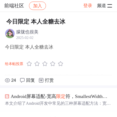
前端社区
登录
频道
加入
帖子详情
社区
前端社区
感慨
今日限定 本人全糖去冰
朦胧也很美
2025-02-02
今日限定 本人全糖去冰
给本帖投票
24
回复
打赏
Android屏幕适配-宽高
限定
符，SmallestWidth，
今日
本文介绍了Android开发中常见的三种屏幕适配方法：宽高
限定
符适配、SmallestWidth适配和
今日
头条适配，并分析
了各自的优缺点。