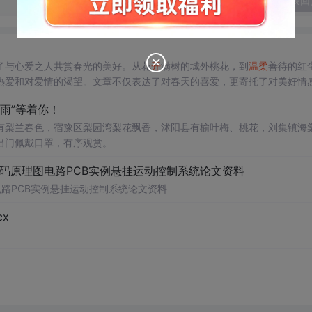
发表回
了与心爱之人共赏春光的美好。从花
开
满树的城外桃花，到
温柔
善待的红
热爱和对爱情的渴望。文章不仅表达了对春天的喜爱，更寄托了对美好情
雨”等着你！
有梨兰春色，宿豫区梨园湾梨花飘香，沭阳县有榆叶梅、桃花，刘集镇海
出门佩戴口罩，有序观赏。
代码原理图电路PCB实例悬挂运动控制系统论文资料
电路PCB实例悬挂运动控制系统论文资料
x