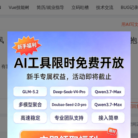
N
Vue技能树
简历/就业指导
立码吐槽
技术交流
BUG记
用AI写
风，有待开的万树花，有我，奔向你的拥抱
，有我，奔向你的拥抱。
转发到动态
举报
写回
切换为时间