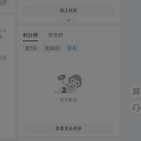
复
加入社区
尘人
积分榜
荣誉榜
感的
近7日
近30日
至今
棠园
暂无数据
查看更多榜单