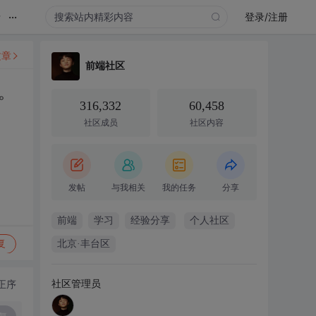
...
录
登录/注册
文章
前端社区
。
316,332
60,458
社区成员
社区内容
发帖
与我相关
我的任务
分享
前端
学习
经验分享
个人社区
复
北京·丰台区
社区管理员
正序