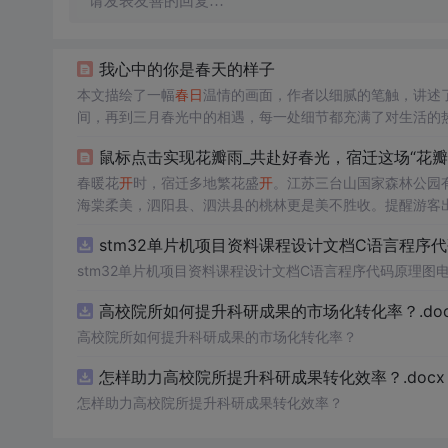
请发表友善的回复…
我心中的你是春天的样子
本文描绘了一幅
春日
温情的画面，作者以细腻的笔触，讲述
间，再到三月春光中的相遇，每一处细节都充满了对生活的
向往。
鼠标点击实现花瓣雨_共赴好春光，宿迁这场“花瓣
春暖花
开
时，宿迁多地繁花盛
开
。江苏三台山国家森林公园
海棠柔美，泗阳县、泗洪县的桃林更是美不胜收。提醒游客
stm32单片机项目资料课程设计文档C语言程序
stm32单片机项目资料课程设计文档C语言程序代码原理图
高校院所如何提升科研成果的市场化转化率？.doc
高校院所如何提升科研成果的市场化转化率？
怎样助力高校院所提升科研成果转化效率？.docx
怎样助力高校院所提升科研成果转化效率？