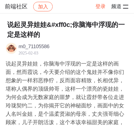
前端社区
登录
频道
加入
帖子详情
社区
前端社区
感慨
说起灵异娃娃&#xff0c;你脑海中浮现的一
定是这样的
m0_71105586
2025-02-03
说起灵异娃娃，你脑海中浮现的一定是这样的画
面，然而霞说，今天要介绍的这个鬼娃并不像你们
想象的一样邪恶狰狞，反而面容精致，长相优异，
堪称人偶界的顶级帅哥，这样一个漂亮的瓷娃娃，
为何会成为无数家庭的噩梦，就让霞舒带各位走进
玲珑契约二，为你揭开它的神秘面纱，画面中的女
人名叫金姐，是个温柔贤淑的母亲，丈夫强哥细心
顾家，儿子开朗活泼，这个本该幸福甜美的家庭，