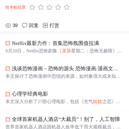
给本帖投票
39
回复
打赏
Netflix最新力作：首集恐怖氛围值拉满
8月20日，Netflix恐怖剧集《
灵异
星期二：恐怖无极限》上
线，共8集。首集《我们的小妹妹》围绕车祸展开，情节惊
悚且情感深刻；第二集《婚纱》登顶榜单，获高分，展现
浅谈恐怖漫画－恐怖的源头 恐怖漫画:漫画文化里的一枝奇葩
人性与宿命。该剧将恐怖氛围营造与亲情、内疚情感完美
结合，值得一看。
本文探讨了恐怖漫画中恐惧的来源，如对象强大或未知，
且人觉得自己可能受害时会恐惧。还介绍了恐怖漫画创作
技术，如利用未知、引发读者共鸣等。同时列举了
灵异
、
心理学经典电影
科幻、不恐而惧等类型的经典恐怖漫画作品，分析其特点
与内涵。
本文深入分析了27部心理电影，包括《充气
娃娃
之恋》、
《吮拇指的人》等，探讨了电影中的孤僻症、ADHD、多
重人格等心理学现象，以及电影艺术与现实真实性的关
全球首家机器人酒店“大裁员”！别了，人工智障
系。从《美丽心灵》到《本能》，从《沉默的羔羊》到
《雨人》，每部电影都揭示了不同的心理状态和人类行为
世界首家机器人酒店因机器人效率低下而大规模裁员，反