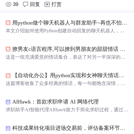
39
回复
打赏
用python做个聊天机器人与群发助手~再也不怕没时间回女友，闺蜜被胖揍了~
本文介绍如何使用Python创建自动回复的聊天机器人，包
括好友聊天、女友消息及群聊自动回复等功能，利用itchat
和pyautogui库实现消息处理与发送。
撩男友c语言程序,可以撩到男朋友的甜甜情话 撩到男生心动的情话大全
这是一组充满爱意的情话集合，表达了对另一半深深的喜
欢和珍视。从做彼此的唯一到期待共度余生，每一个瞬间
都充满了甜蜜和温馨。这些话语如同细腻的情感触碰，诉
【自动化办公】用python实现和女神聊天情话对白，聊天机器人
说着陪伴、守护和无尽的爱恋。
这篇博客收集了众多经典的情话，每一句都饱含深情，从
不同的角度表达了爱意。从古诗词到现代流行歌词，从电
影台词到文学名著，这些情话如同一首首爱的颂歌，诉说
AIHawk：首款求职申请 AI 网络代理
着对心上人的深深眷恋和无尽思念。无论是在寂静的夜晚
还是热闹的街头，它们都能触动心底最柔软的部分，让人
求职助手AI智能代理AIHawk致力于简化求职过程，通过自
感受到爱的力量和温暖。
动化职位申请流程。借助人工智能，它能够帮助用户以定
制化的方式申请多个职位。
科技成果转化项目进场交易前，评估备案环节需要准备哪些材料？.docx