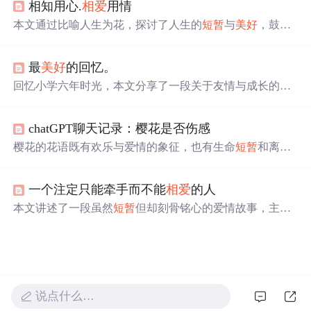
相知用心.
相爱
用情
情的维持需要关心、尊重、责任和认识，是一门需要学习
的艺术。
相爱
容易，相守不易，关键在于理解和培养爱的
本文通过比喻人生为花，探讨了人生的
短暂
与
美好
，鼓励
能力。
人们珍惜当下，勇敢追求真爱与梦想。文章表达了作者对
于春天、爱情与生活的向往之情。
最
美好
的回忆。
回忆小学六年时光，本文分享了一段关于友情与成长的故
事。在生命的旅途中，有些人的出现让我们学会了珍惜与
感激，即便他们只是
短暂
的过客。
chatGPT聊天记录：樱花是否伤感
樱花的花语既有欢乐与爱情的象征，也有生命
短暂
和离别
的悲伤。在日本文化中，樱花代表“短命之美”。当感情变
淡，共情可以帮助理解和处理情感问题，无论是坦诚交流
一个注定只能牵手而不能
相爱
的人
还是回忆
美好
，都是维系或结束关系的方式。
本文讲述了一段虽然
短暂
但却刻骨铭心的爱情故事，主人
公回忆了与恋人的甜蜜时光，并表达了即使分手后仍深藏
心底的情感。
说点什么…