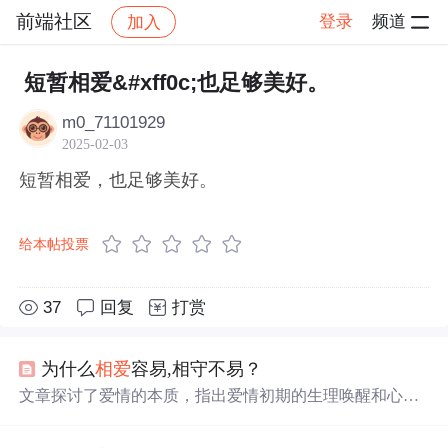
前端社区
登录
频道
加入
帖子详情
社区
前端社区
感慨
短暂相爱&#xff0c;也足够美好。
m0_71101929
2025-02-03
短暂相爱，也足够美好。
给本帖投票
37
回复
打赏
为什么
相爱
容易,相守不易？
文章探讨了爱情的本质，指出爱情初期的生理唤醒和心理
标签作用，以及吊桥效应。随着时间推移，爱情进入情感
探索和情感交流阶段，需要真实自我展现和深度沟通。爱