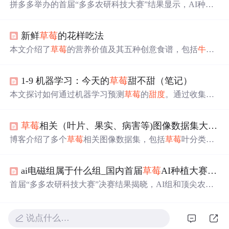
拼多多举办的首届“多多农研科技大赛”结果显示，AI种植
的
草莓
在产量和投入产出比上超越传统农人，但果实
甜度
略逊一筹。AI团队借助数字设备和远程种植策略，实现了
新鲜
草莓
的花样吃法
高产，而传统农人凭借经验种出的
草莓
更甜。尽管AI在某
些指标上表现出色，但调整作物
甜度
等生物特性仍面临挑
本文介绍了
草莓
的营养价值及其五种创意食谱，包括
牛奶
战，需要更深入的模型和决策制定。AI农业的未来发展将
草莓
西米露、
草莓
布丁、糖水
草莓
、
草莓
塔和黑芝麻
草莓
分为远程控制、无人值守和自主学习决策三个阶段，有望
大福，每种食谱都详细列举了所需原料及制作步骤。
实现更精细化的种植管理。
1-9 机器学习：今天的
草莓
甜不甜（笔记）
本文探讨如何通过机器学习预测
草莓
的
甜度
。通过收集
草
莓
的特征数据，如大小、色泽和质地，来训练模型区分甜
与酸的
草莓
。讨论了过拟合问题及如何提升模型的泛化能
草莓
相关（叶片、果实、病害等)图像数据集大合集
力。
博客介绍了多个
草莓
相关图像数据集，包括
草莓
叶分类、7
000多张
草莓
叶片、
草莓
果实分类、
草莓
常见疾病、2500张
草莓
疾病检测、1500多张三类
草莓
叶片疾病以及大棚地膜
ai电磁组属于什么组_国内首届
草莓
AI种植大赛结果揭晓，AI组的
上
草莓
整株图片数据集，数据已上传到CSDN，可直接搜
索。
首届“多多农研科技大赛”决赛结果揭晓，AI组和顶尖农人
组展开
草莓
种植比拼。AI组在产量和投入产出比上表现更
优，传统农人组果实
甜度
更高。各参赛队伍尝试将成果转
化为数字农业解决方案，此次比赛展现了AI种植的商业前
说点什么…
景，有望推动农业数字革命。