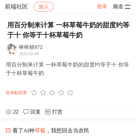
前端社区
登录
频道
加入
帖子详情
社区
前端社区
感慨
用百分制来计算 一杯草莓牛奶的甜度约等
于十 你等于十杯草莓牛奶
棒棒糖872
2025-02-04
用百分制来计算 一杯草莓牛奶的甜度约等于十 你等
于十杯草莓牛奶
给本帖投票
22
回复
打赏
看了AI种
草莓
，我想回去当农民