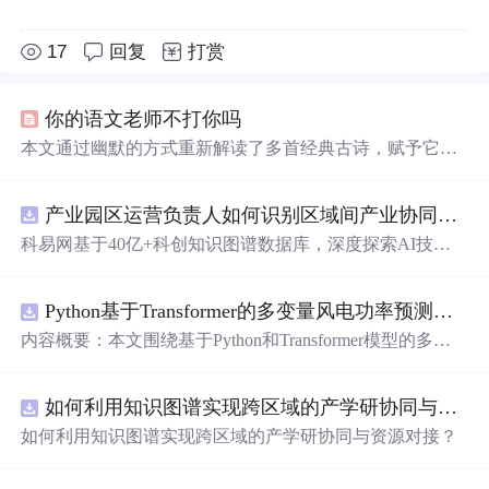
17
回复
打赏
你的语文老师不打你吗
本文通过幽默的方式重新解读了多首经典古诗，赋予它们
新的生命力和趣味性，如将背单词的情景融入诗句之中，
展现了学习英语的艰辛与乐趣。
产业园区运营负责人如何识别区域间产业协同机会？.docx
科易网基于40亿+科创知识图谱数据库，深度探索AI技术
在技术转移、成果转化、技术经纪、知识产权、产业创
新、科技招商等垂直领域的多样化应用场景，研究科技创
Python基于Transformer的多变量风电功率预测研究
新领域的AI+数智化解决方案，推动科技创新与产业创新
智能化发展。
内容概要：本文围绕基于Python和Transformer模型的多变
量风电功率预测展开研究，重点针对短期风电功率预测任
务。研究采用深度学习中的Transformer架构，引入风速、
如何利用知识图谱实现跨区域的产学研协同与资源对接？.docx
温度、湿度等多种气象及运行变量作为输入特征，构建高
精度预测模型。为进一步提升预测的稳健性与可靠性，研
如何利用知识图谱实现跨区域的产学研协同与资源对接？
究结合近端梯度算法求解LASSO分位数回归，优化模型在
不确定性环境下的输出表现，增强预测结果的置信区间估