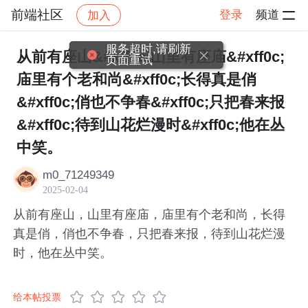
前端社区
登录
频道
加入
帖子详情
社区
前端社区
感慨
服务超时,请刷新
从前有座山&#xff0c;山里有座庙&#xff0c;
页面重试
庙里有个老和尚&#xff0c;长得真是俏
&#xff0c;俏也不争春&#xff0c;只把春来报
&#xff0c;待到山花烂漫时&#xff0c;他在丛
中笑。​
m0_71249349
2025-02-04
从前有座山，山里有座庙，庙里有个老和尚，长得
真是俏，俏也不争春，只把春来报，待到山花烂漫
时，他在丛中笑。​
给本帖投票