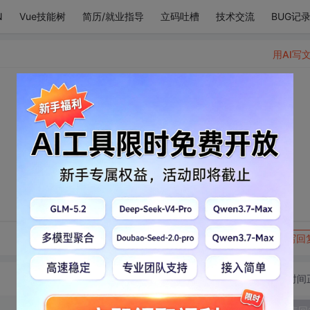
N
Vue技能树
简历/就业指导
立码吐槽
技术交流
BUG记
用AI写
转发到动态
举报
写回
切换为时间