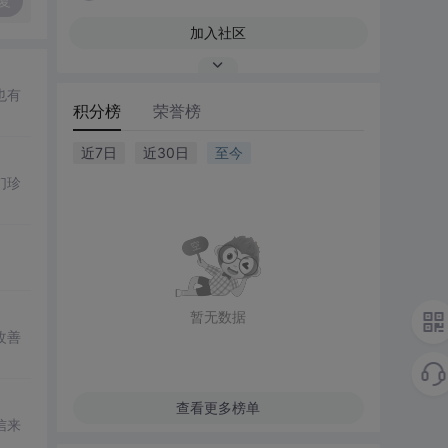
复
加入社区
也有
积分榜
荣誉榜
近7日
近30日
至今
们珍
暂无数据
改善
查看更多榜单
信来