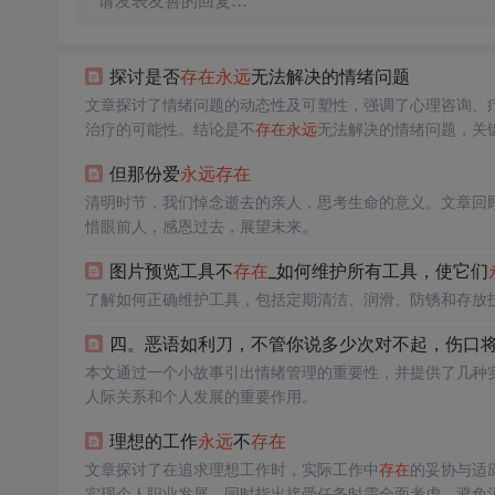
请发表友善的回复…
探讨是否
存在
永远
无法解决的情绪问题
文章探讨了情绪问题的动态性及可塑性，强调了心理咨询、
治疗的可能性。结论是不
存在
永远
无法解决的情绪问题，关
但那份爱
永远
存在
清明时节，我们悼念逝去的亲人，思考生命的意义。文章回
惜眼前人，感恩过去，展望未来。
图片预览工具不
存在
_如何维护所有工具，使它们
了解如何正确维护工具，包括定期清洁、润滑、防锈和存放
四。恶语如利刀，不管你说多少次对不起，伤口
本文通过一个小故事引出情绪管理的重要性，并提供了几种
人际关系和个人发展的重要作用。
理想的工作
永远
不
存在
文章探讨了在追求理想工作时，实际工作中
存在
的妥协与适
实现个人职业发展。同时指出接受任务时需全面考虑，避免