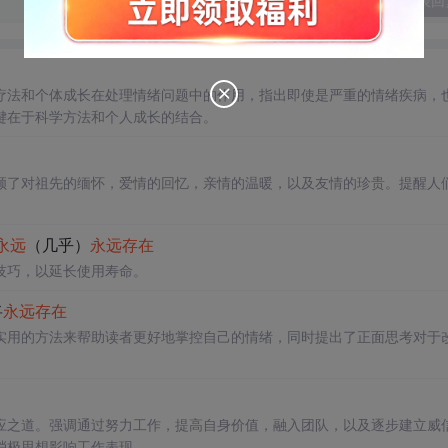
发表回
疗法和个体成长在处理情绪问题中的作用，指出即使是严重的情绪疾病，
键在于科学方法和个人成长的结合。
顾了对祖先的缅怀，爱情的回忆，亲情的温暖，以及友情的珍贵。提醒人
永远
（几乎）
永远
存在
技巧，以延长使用寿命。
将
永远
存在
实用的方法来帮助读者更好地掌控自己的情绪，同时提出了正面思考对于
应之道。强调通过努力工作，提高自身价值，融入团队，以及逐步建立威
消极思想影响工作表现。