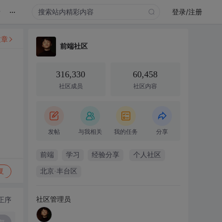
...
录
登录/注册
文章
前端社区
316,330
60,458
社区成员
社区内容
发帖
与我相关
我的任务
分享
前端
学习
经验分享
个人社区
复
北京·丰台区
社区管理员
正序