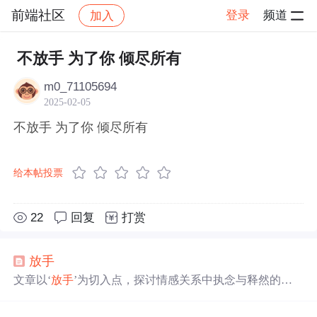
前端社区
登录
频道
加入
帖子详情
社区
前端社区
感慨
不放手 为了你 倾尽所有
m0_71105694
2025-02-05
不放手 为了你 倾尽所有
给本帖投票
22
回复
打赏
放手
文章以‘
放手
’为切入点，探讨情感关系中执念与释然的心
理历程，指出执著于不可挽回的关系实为自我束缚，而
放
手
是促成个人成长的关键过渡。文中强调孤独并非负面状