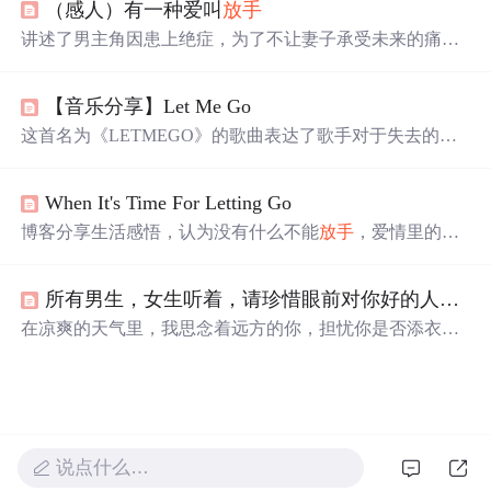
（感人）有一种爱叫
放手
态，而是自我认知与独立人格形成的契机，揭示责任、承
诺等社会性约束如何异化为孤独源头，最终导向内在自由
讲述了男主角因患上绝症，为了不让妻子承受未来的痛苦
与成熟。
与负担，不惜扮演负心汉角色，迫使妻子与其离婚的故
事。十年后，妻子得知真相，方知
放手
也是一种深爱。
【音乐分享】Let Me Go
这首名为《LETMEGO》的歌曲表达了歌手对于失去的爱
情的深刻反思。歌词中充满了对过去美好时光的怀念以及
对
放手
的无奈。歌手通过我不会说这是坏事，你知道我想
When It's Time For Letting Go
要的不止这些，你知道我
倾尽
所有，你却就这样
放手
这样
的语句，传达了对感情的投入和最终的
放手
。歌曲还探讨
博客分享生活感悟，认为没有什么不能
放手
，爱情里的苦
了个人成长和自我发现的主题，如你走吧，你继续前行，
只是成长的跳板。还介绍了美国Serenity公司的音乐专辑
你大声说出你的梦想，你每一次都痛彻心扉。
《When It's Time For Letting Go》，称其旋律优美，能在生
所有男生，女生听着，请珍惜眼前对你好的人，也许她（他）错过了就在也回不来了
活中为爱乐者构筑宁静空间，启发想象。
在凉爽的天气里，我思念着远方的你，担忧你是否添衣保
暖，是否按时吃饭、安眠。梦中我紧紧抓住你，不愿
放手
，醒来却只剩空荡。我从未忘记你，即便遇见再多的人，
也无人能替代你。我愿
倾尽
所有，只为博你一笑，只愿你
记得，曾有人深爱着你。
说点什么…