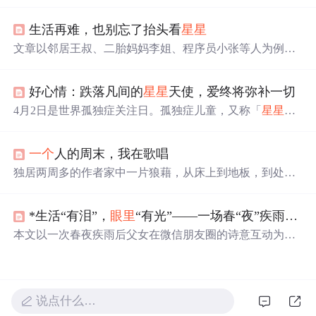
计，提供清新游戏体验。游戏包含经典、限时和限步模
式，以及炸弹、换色等道具，增强游戏性。独特的扁平化
生活再难，也别忘了抬头看
星星
设计和游戏音效，使其成为移动游戏的新亮点。
文章以邻居王叔、二胎妈妈李姐、程序员小张等人为例，
阐述人们在生活、职场等方面面临的困境。指出希望藏在
细微处，抬头看
星星
能给心灵喘息，带来转机。还给出建
好心情：跌落凡间的
星星
天使，爱终将弥补一切
立收集册、短暂抽离放松、构建行动清单三个寻找希望的
方法，鼓励怀揣希望跨越困境。
4月2日是世界孤独症关注日。孤独症儿童，又称「
星星
的
孩子」，面临社交障碍、交流困难和兴趣狭窄等问题。遗
传和环境因素可能导致孤独症，目前尚无特效药物，但早
一个
人的周末，我在歌唱
期干预和康复训练可显著改善他们的生活质量。家庭在康
复过程中扮演关键角色，然而也面临着巨大的经济和心理
独居两周多的作者家中一片狼藉，从床上到地板，到处是
压力。社会的理解与关爱对于孤独症群体至关重要。
酒瓶、烟灰、霉变的食物和未洗的衣物。面对这种混乱局
面，作者通过阅读历史书籍、安装音响和进行个人歌唱等
*生活“有泪”，
眼里
“有光”——一场春“夜”疾雨后和女儿的“对话”
活动，寻求内心的平静与自我救赎。文章探讨了个人在现
代社会中的孤独感、对工业化生活的向往以及对田园生活
本文以一次春夜疾雨后父女在微信朋友圈的诗意互动为切
的复杂情感。
入点，将日常生活观察、文学表达与信息技术概念进行创
造性类比：将‘水花’‘
星星
’等意象视为变量，情感流动视作
算法，跨代际理解类比API接口，提出‘感应式编程’这一独
特观点。文中融合DeepSeek/Kimi等AI模型对文本的赏析反
说点什么…
馈，并关联Python学习资源与编程思维本质，强调编程即