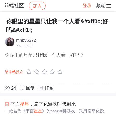
前端社区
登录
频道
加入
帖子详情
社区
前端社区
感慨
你眼里的星星只让我一个人看&#xff0c;好
吗&#xff1f;
mnbv6272
2025-02-05
你眼里的星星只让我一个人看，好吗？
给本帖投票
24
回复
打赏
平面
星星
，扁平化游戏时代到来
一款名为《平面
星星
》的popstar类游戏，采用扁平化设