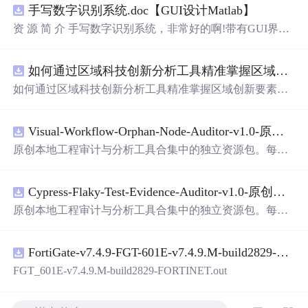
手写数字识别系统.doc【GUI设计Matlab】
资 源 简 介 手写数字识别系统，非常好的啊!带有GUI界
面，使用方便! 详 情 说 明 用这个手写数字识别系统，你可
以轻松地识别手写数字。这个系统不仅功能强大，而且还
如何通过区域科技创新分析工具精准掌握区域创新要素分布与产业链融合现状？.docx
带有直观的图形用户界面（GUI），非常容易使用。你只
需要将手写数字输入系统，它将立即给出准确的识别结
如何通过区域科技创新分析工具精准掌握区域创新要素分
果。这个系统可以在各种场景中使用，无论是学校、工作
布与产业链融合现状？
还是日常生活，都能为你提供快速和准确的识别服务。它
是一个非常方便和实用的工具，你一定会喜欢它的！
Visual-Workflow-Orphan-Node-Auditor-v1.0-原创源码与文档.zip
原创本地工程审计与分析工具合集中的独立资源包。每个
ZIP包含完整源码、3项自动化测试、可复现合成示例、离
线HTML、JSON与SVG报告、1080×720真实运行效果图、
Cypress-Flaky-Test-Evidence-Auditor-v1.0-原创源码与文档.zip
README、运行说明、功能清单、MIT License及原创与授
权声明。解压后进入project目录，执行npm test验证算法，
原创本地工程审计与分析工具合集中的独立资源包。每个
执行npm run report生成报告，也可通过本地静态服务器打
ZIP包含完整源码、3项自动化测试、可复现合成示例、离
开网页。运行时零第三方依赖，不包含热点产品或开源项
线HTML、JSON与SVG报告、1080×720真实运行效果图、
目源码、Logo、官方截图、论文、生产日志或其他受限素
FortiGate-v7.4.9-FGT-601E-v7.4.9.M-build2829-FORTINET.out
README、运行说明、功能清单、MIT License及原创与授
材。适合前端开发、AI应用工程、测试审计和课程实践。
权声明。解压后进入project目录，执行npm test验证算法，
FGT_601E-v7.4.9.M-build2829-FORTINET.out
执行npm run report生成报告，也可通过本地静态服务器打
开网页。运行时零第三方依赖，不包含热点产品或开源项