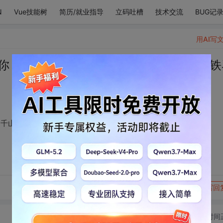
N
Vue技能树
简历/就业指导
立码吐槽
技术交流
BUG记
用AI写
你 书尽泛黄扉页是你 千山万水归处是你 铁
 千山万水归处是你 铁马是你 冰河也是你
转发到动态
举报
写回
切换为时间