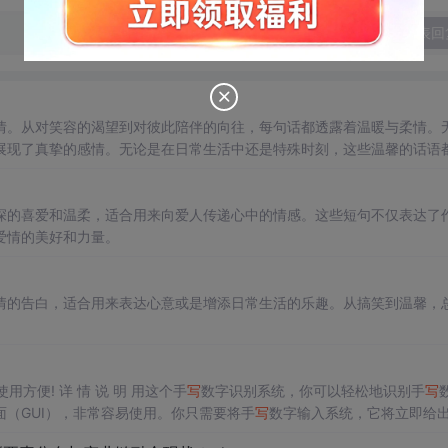
发表回
情。从对笑容的渴望到对彼此陪伴的向往，每句话都透露着温暖与柔情。
展现了真挚的感情。无论是在日常生活中还是特殊时刻，这些温馨的话语
深的喜爱和温柔，适合用来向爱人传递心中的情感。这些短句不仅表达了
爱情的美好和力量。
情的告白，适合用来表达心意或是增添日常生活的乐趣。从搞笑到温馨，
方便! 详 情 说 明 用这个手
写
数字识别系统，你可以轻松地识别手
写
（GUI），非常容易使用。你只需要将手
写
数字输入系统，它将立即给
、工作还是日常生活，都能为你提供快速和准确的识别服务。它是一个非