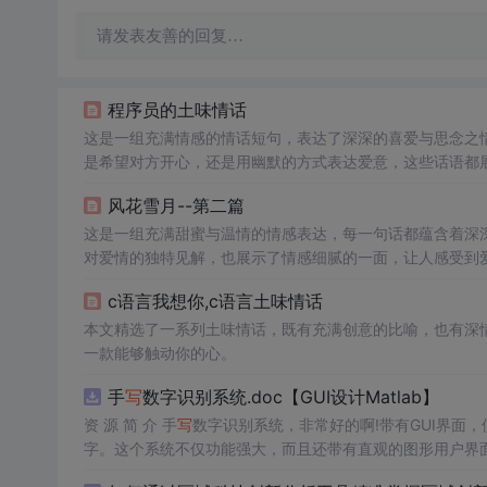
请发表友善的回复…
程序员的土味情话
这是一组充满情感的情话短句，表达了深深的喜爱与思念之
是希望对方开心，还是用幽默的方式表达爱意，这些话语都
触动人心，传递爱的力量。
风花雪月--第二篇
这是一组充满甜蜜与温情的情感表达，每一句话都蕴含着深
对爱情的独特见解，也展示了情感细腻的一面，让人感受到
c语言我想你,c语言土味情话
本文精选了一系列土味情话，既有充满创意的比喻，也有深
一款能够触动你的心。
手
写
数字识别系统.doc【GUI设计Matlab】
资 源 简 介 手
写
数字识别系统，非常好的啊!带有GUI界面，使用
字。这个系统不仅功能强大，而且还带有直观的图形用户界面
的识别结果。这个系统可以在各种场景中使用，无论是学校