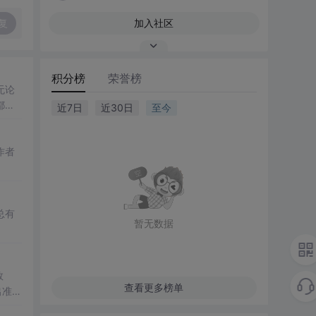
复
加入社区
积分榜
荣誉榜
无论
都能
近7日
近30日
至今
作者
总有
暂无数据
数
查看更多榜单
出准确
常方