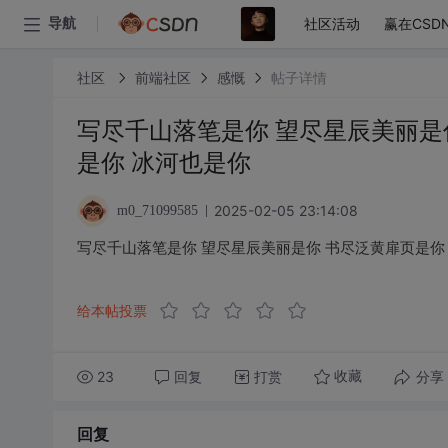
社区活动
赢在CSD
导航
社区
前端社区
感慨
帖子详情
写尽千山落笔是你 望尽星辰美丽是
是你 冰河也是你
2025-02-05 23:14:08
m0_71099585
写尽千山落笔是你 望尽星辰美丽是你 书尽泛黄扉页是你
给本帖投票
23
回复
打赏
分享
收藏
回复