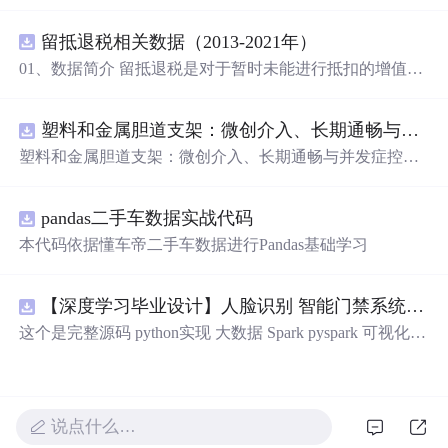
重要性，分享了关于人际关系的深刻见解，包括友情、亲
情及爱情。
留抵退税相关数据（2013-2021年）
01、数据简介 留抵退税是对于暂时未能进行抵扣的增值
税，但将来可以抵扣的“进项”增值税进行提前退还。这种
情况通常出现在进项税额大于销项税额时，即形成了留抵
塑料和金属胆道支架：微创介入、长期通畅与并发症控制驱动全球市场增长.docx
税额。简单来说，就是企业现在还不能抵扣的增值税，可
以予以提前全额退还。 留抵退税是一项重要的税收政策优
塑料和金属胆道支架：微创介入、长期通畅与并发症控制
惠措施，旨在减轻企业税收负担、促进经济发展。企业应
驱动全球市场增长
充分了解并合理利用这一政策优惠措施。 数据名称：留抵
退税相关数据 数据年份：2013-2021年 02、相关数据 证券
pandas二手车数据实战代码
代码、证券简称、会计期间、上市日期、行业代码、行业
本代码依据懂车帝二手车数据进行Pandas基础学习
名称、post、treat、treat*post。
【深度学习毕业设计】人脸识别 智能门禁系统(深度学习+OpenCV DNN+FastAPI+Vue3) 源码+论文 完整版
这个是完整源码 python实现 大数据 Spark pyspark 可视化大
屏+Kafka+FastAPI+Vue3 【深度学习毕业设计】人脸识别
智能门禁系统(深度学习+OpenCV DNN+FastAPI+Vue3) 源
码+论文 完整版 数据库Mysql 出入控制是安防体系中的基
础环节。长期以来，IC 卡、密码键盘和门禁钥匙在企事业
说点什么…
单位中广泛使用，但存在卡片易丢失、密码易泄露、冒用