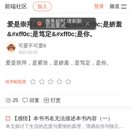
前端社区
登录
频道
加入
帖子详情
社区
前端社区
感慨
服务超时,请刷新
爱是崇拜&#xff0c;是紧张&#xff0c;是娇羞
页面重试
&#xff0c;是笃定&#xff0c;是你。
可爱不可爱6
2025-02-05
爱是崇拜，是紧张，是娇羞，是笃定，是你。
给本帖投票
25
回复
打赏
【感悟】本书书名无法描述本书内容（一）
本文探讨了生活的态度与爱情的真理，强调自信与独立的