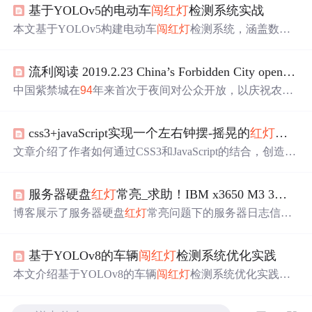
基于YOLOv5的电动车
闯
红灯
检测系统实战
本文基于YOLOv5构建电动车
闯
红灯
检测系统，涵盖数据
采集（含时空关联与光照挑战）、自定义anchor与CIoU损
失调优、边缘部署（Jetson平台TensorRT优化）、三级误报
流利阅读 2019.2.23 China’s Forbidden City opens to the general public at night for the first time in
过滤（空间/时序/行为验证）及CBAM注意力改进。实测在
Jetson AGX Xavier上达45FPS、mAP 0.78，有效抓拍率提
中国紫禁城在
94
年来首次于夜间对公众开放，以庆祝农历
升至
94
%，支持智慧交通场景落地。
新年的结束和元宵节。故宫宫墙挂满
红灯
笼，呈现旧时皇
家氛围，同时伴有灯光秀和演出。尽管门票免费，但瞬间
css3+javaScript实现一个左右钟摆-摇晃的
红灯
笼网
被抢购一空，显示出公众对此活动的极高热情。
文章介绍了作者如何通过CSS3和JavaScript的结合，创造出
一个会左右摇摆的
红灯
笼网页特效，
分
享了相关的HTM
L、CSS和JavaScript代码，以实现网页顶部的动态效果。
服务器硬盘
红灯
常亮_求助！IBM x3650 M3 3号硬盘黄灯常亮 面板DASD
博客展示了服务器硬盘
红灯
常亮问题下的服务器日志信
息，包含多个日志条目的ID、序列号、时间及本地化消息
等内容，其中多次出现控制器ID为0、PD -:-:3且无缺陷备
基于YOLOv8的车辆
闯
红灯
检测系统优化实践
用位置的提示。
本文介绍基于YOLOv8的车辆
闯
红灯
检测系统优化实践，
聚焦小目标检测、多尺度特征增强与边缘部署。通过定制
化模型架构（SPPF-D、BiFPN、CBAM）、专用交通数据