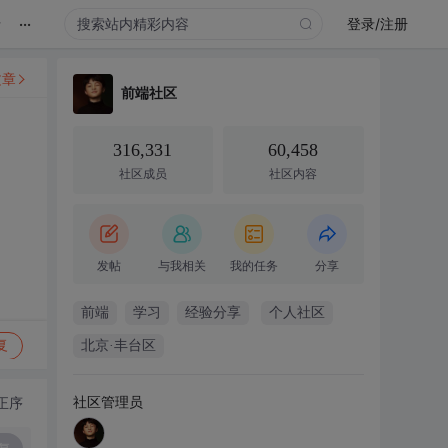
...
录
登录/注册
文章
前端社区
316,331
60,458
社区成员
社区内容
发帖
与我相关
我的任务
分享
前端
学习
经验分享
个人社区
复
北京·丰台区
社区管理员
正序