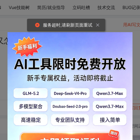
N
Vue技能树
简历/就业指导
立码吐槽
技术交流
BUG记
用AI写
服务超时,请刷新页面重试
又怎能不奔向你呢？
转发到动态
举报
写回
切换为时间