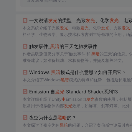
请发表友善的回复…
一文说清
发光
的类型：光致
发光
、化学
发光
、电
本文系统介绍了光致
发光
、电致
发光
、化学
发光
、力致
发光
料科学、生物医学、显示技术和考古测年等领域的应用，涵盖
象背后的物理本质。
触发事件_
黑暗
的三天之触发事件
作者虽犹豫但仍分享关于‘触发事件’和‘
黑暗
的三天’的信息。认
准备建议，如准备蜡烛、水和食物等，并提及相关经文。
Windows
黑暗
模式是什么意思？如何开启它？
本文介绍了Windows
黑暗
模式的特点和优势，包括延长电池寿
Emission 自
发光
Standard Shader系列13
本文详细介绍了Unity
中
Emission自
发光
参数的使用，包括颜
质常用于模拟物体内部
发光
效果，如屏幕、刹车灯等。此外
其他游戏对象的照明效果。
夜空为什么是
黑暗
的？
本文探讨了夜空为何
黑暗
的问题，介绍了奥伯斯悖论及其多