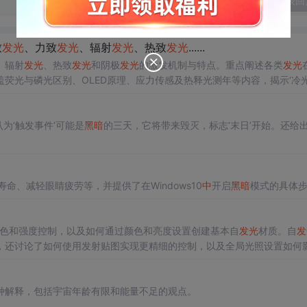
发表回
致
发光
、力致
发光
、辐射
发光
、热致
发光
......
、辐射
发光
、热致
发光
和阴极
发光
的激发机制与特点。重点阐述各类
发光
荧光与磷光区别、OLED原理、应力传感及热释光测年等内容，揭示‘冷光
为‘触发事件’可能是
黑暗
的三天，它将带来毁灭，标志‘末日’开始。还给
命、减轻眼睛疲劳等，并提供了在Windows10
中
开启
黑暗
模式的具体
色和强度控制，以及如何通过颜色和亮度设置创建基本自
发光
材质。自
发
，还讨论了如何使用发射贴图实现更精细的控制，以及全局光照设置如何
种解释，包括宇宙年龄有限和能量不足的观点。