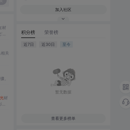
复
加入社区
在材
积分榜
荣誉榜
’现
近7日
近30日
至今
出相关
步骤。
暂无数据
光
材
影响
查看更多榜单