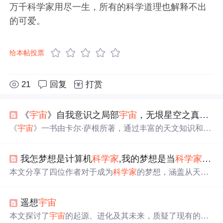
万千科学家用尽一生，所有的科学道理也解释不出
的可爱。
给本帖投票
21
回复
打赏
《
宇宙
》自我意识之局部
宇宙
，无垠星空之真实
宇
《
宇宙
》一书由卡尔·萨根所著，通过丰富的天文知识和深
邃的哲学思考，带领读者深入探索
宇宙
的奥秘。书中不仅
介绍了
宇宙
的结构、恒星的生命周期，还探讨了人类与
宇
我怎梦想是计算机
科学
家
,我的梦想是当
科学
家
作文
宙
的关系，以及
科学
如何改善我们的生活。作者通过翻译
者虞北冥的视角，分享了个人对
宇宙
浩瀚与人类渺小的感
本文分享了四位作者对于成为
科学
家
的梦想，涵盖从天文
悟，以及对知识和美的追求。本书不仅是对
宇宙
的
科学
探
探索、生物研究到发明创造，展示了他们决心通过不懈努
索，也是对人类自我意识的深刻反思。
力实现
科学
梦想的决心。
遥想
宇宙
本文探讨了
宇宙
的起源、进化及其未来，质疑了现有的一