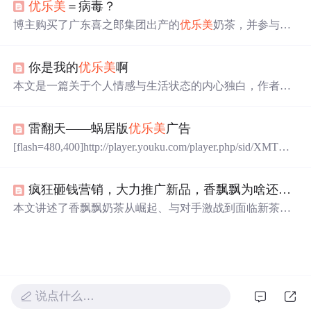
优
乐美
＝病毒？
的温馨感受。
博主购买了广东喜之郎集团出产的
优
乐美
奶茶，并参与了
其在线活动。但在登录活动网站输入密码时，杀毒软件提
示存在木马风险。此事件引发对于喜之郎公司网站安全性
你是我的
优
乐美
啊
及维护水平的质疑。
本文是一篇关于个人情感与生活状态的内心独白，作者表
达了对于情感复杂性的思考及面对生活的态度，通过细腻
的文字展现了现代人内心的矛盾与追求。
雷翻天——蜗居版
优
乐美
广告
[flash=480,400]http://player.youku.com/player.php/sid/XMTQz
MjMzNDM2/v.swf[/flash]
疯狂砸钱营销，大力推广新品，香飘飘为啥还是留不住消费者？
本文讲述了香飘飘奶茶从崛起、与对手激战到面临新茶饮
挑战的发展历程。2005年，香飘飘凭借便携和渠道
优
势崭
露头角，一度成为学生和年轻人喜爱的品牌。在与
优
乐美
、立顿等品牌的竞争中，香飘飘通过精准定位和广告营销
赢得市场。然而，随着喜茶、奈雪等新茶饮品牌的兴起，
香飘飘逐渐失去市场份额。作为家族企业，香飘飘在面对
说点什么…
市场变化时反应较慢，难以适应新时代的消费需求。如
今，香飘飘虽仍在市场中，但已不再处于主流地位。