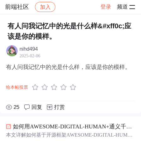
前端社区
登录
频道
加入
帖子详情
社区
前端社区
感慨
有人问我记忆中的光是什么样&#xff0c;应
该是你的模样。
nihd494
2025-02-06
有人问我记忆中的光是什么样，应该是你的模样。
给本帖投票
25
回复
打赏
如何用AWESOME-DIGITAL-HUMAN+通义千
问
打
本文详解如何基于开源框架AWESOME-DIGITAL-HUMA