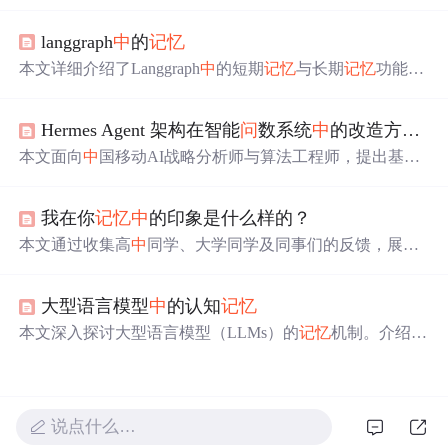
N与通义千
问
大模型协同构建具备短期会话
记忆
与长期结
构化
记忆
的虚拟客服系统。涵盖ADH模块化架构解析、Q
langgraph
中
的
记忆
wenAgent定制开发、
记忆
链路打通（DashScope Session/Me
mory API）、前端会话ID/
记忆
ID管理、TTS流式断句优
本文详细介绍了Langgraph
中
的短期
记忆
与长期
记忆
功能。
化，以及内网部署
中
的离线镜像构建、API代理配置、性
短期
记忆
用于保存当前对话的状态数据，支持截断、删
能调优与RAG知识库集成等关键技术。
除、摘要等管理方式；长期
记忆
则用于跨线程共享用户相
Hermes Agent 架构在智能
问
数系统
中
的改造方案：
关数据，通过数据库实现持久化存储。文章还提供了具体
的代码示例，展示了如何在实际项目
中
使用这些功能。
本文面向
中
国移动AI战略分析师与算法工程师，提出基于
Hermes Agent架构的智能
问
数系统改造方案，聚焦
记忆
增
强（四层
记忆
嵌入四阶段工作流）、自进化闭环（分析能
我在你
记忆
中
的印象是什么样的？
力反思-沉淀、Skill自动生成）、RL轨迹学习驱动NL2SQL
数据飞轮、数据感知上下文压缩及子Agent并行委托五大关
本文通过收集高
中
同学、大学同学及同事们的反馈，展现
键技术升级，提升自然语言取数→归因分析→报告生成全
了作者在他人心目
中
的形象。反馈内容涉及作者的性格特
链路准确性与自适应性。
点、交际方式及待人接物的态度等方面。
大型语言模型
中
的认知
记忆
本文深入探讨大型语言模型（LLMs）的
记忆
机制。介绍了
记忆
的认知架构，包括感觉、短期和长期
记忆
，对比了人
类
记忆
与LLMs的差异和平行关系。还分析了文本
记忆
、基
于KV缓存的
记忆
、基于参数的
记忆
和基于隐藏状态的
记忆
，强调
记忆
整合对LLMs的重要性，为未来研究提供指导。
说点什么…