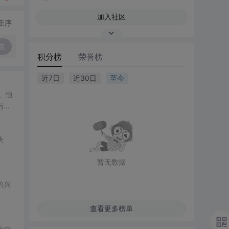
加入社区
正序
复
积分榜
荣誉榜
近7日
近30日
至今
、恒
与人
决
暂无数据
的兴
查看更多榜单