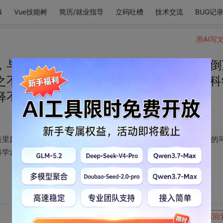
N
Vue技能树
简历/就业指导
立码吐槽
技术交流
BUG记
用AI写
，与众不同的可爱，表里如一的可爱，迷倒
之不去的可爱，世界第一未解之谜，万千科
释不出的可爱。
表里如一的可爱，迷倒万千少男的可爱，说了再见也还是挥之不去的
科学道理也解释不出的可爱。
转发到动态
举报
写回