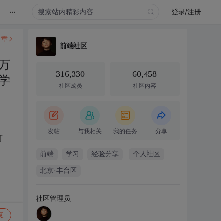
...
录
登录/注册
文章
前端社区
万
316,330
60,458
学
社区成员
社区内容
发帖
与我相关
我的任务
分享
可
前端
学习
经验分享
个人社区
北京·丰台区
社区管理员
复