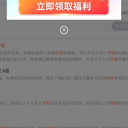
切换为时间
发表回
宇宙
邃的哲学思考，带领读者深入探索
宇宙
的奥秘。书中不仅介绍了
宇宙
的结构
改善我们的生活。作者通过翻译者虞北冥的视角，分享了个人对
宇宙
浩瀚
的
科学
探索，也是对人类自我意识的深刻反思。
文4篇
索、生物研究到发明创造，展示了他们决心通过不懈努力实现
科学
梦想的
理论，并提出了个人关于
宇宙
生生不息的可能性。同时表达了对
宇宙
研究