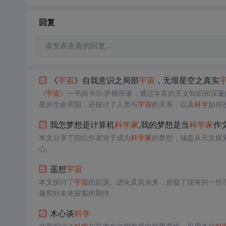
回复
请发表友善的回复…
《
宇宙
》自我意识之局部
宇宙
，无垠星空之真实
《
宇宙
》一书由卡尔·萨根所著，通过丰富的天文知识和深
星的生命周期，还探讨了人类与
宇宙
的关系，以及
科学
如何
类渺小的感悟，以及对知识和美的追求。本书不仅是对
宇宙
我怎梦想是计算机
科学
家
,我的梦想是当
科学
家
作
本文分享了四位作者对于成为
科学
家
的梦想，涵盖从天文探
心。
遥想
宇宙
本文探讨了
宇宙
的起源、进化及其未来，质疑了现有的一些
趣和对未来探索的期待。
木心谈
科学