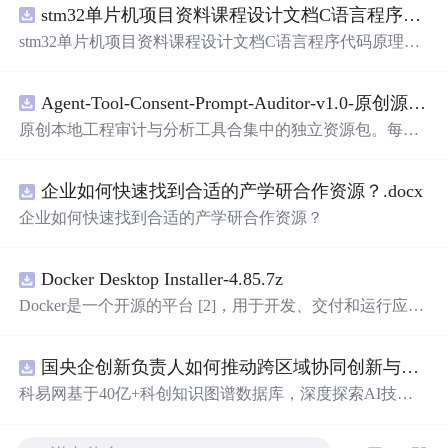
stm32单片机项目资料课程设计文档C语言程序代码原理图电路PCB实例五种PWM反馈控制模式研究
stm32单片机项目资料课程设计文档C语言程序代码原理图
电路PCB实例五种PWM反馈控制模式研究
Agent-Tool-Consent-Prompt-Auditor-v1.0-原创源码与文档.zip
原创本地工程审计与分析工具合集中的独立资源包。每个
ZIP包含完整源码、3项自动化测试、可复现合成示例、离
线HTML、JSON与SVG报告、1080×720真实运行效果图、
企业如何快速找到合适的产学研合作资源？.docx
README、运行说明、功能清单、MIT License及原创与授
权声明。解压后进入project目录，执行npm test验证算法，
企业如何快速找到合适的产学研合作资源？
执行npm run report生成报告，也可通过本地静态服务器打
开网页。运行时零第三方依赖，不包含热点产品或开源项
目源码、Logo、官方截图、论文、生产日志或其他受限素
Docker Desktop Installer-4.85.7z
材。适合前端开发、AI应用工程、测试审计和课程实践。
Docker是一个开源的平台 [2]，用于开发、交付和运行应用
程序。它能够在
Win
dows，macOS，Linux计算机上运行，
并将某一应用程序及其依赖项打包至一个容器中，这些容
国央企创新负责人如何推动跨区域协同创新与资源互补？.docx
器可以在任何支持Docker的环境中运行
科易网基于40亿+科创知识图谱数据库，深度探索AI技术
在技术转移、成果转化、技术经纪、知识产权、产业创
新、科技招商等垂直领域的多样化应用场景，研究科技创