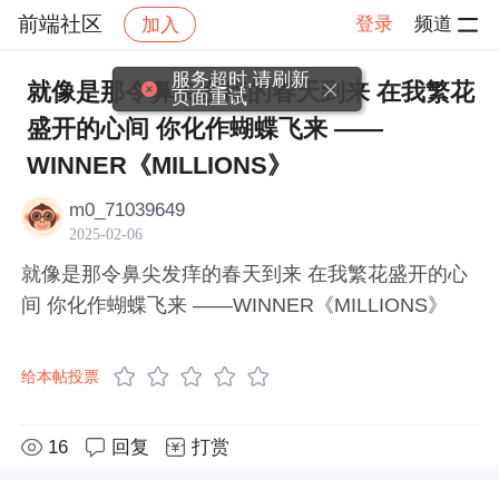
前端社区
登录
频道
加入
帖子详情
社区
前端社区
感慨
服务超时,请刷新
就像是那令鼻尖发痒的春天到来 在我繁花
页面重试
盛开的心间 你化作蝴蝶飞来 ——
WINNER《MILLIONS》
m0_71039649
2025-02-06
就像是那令鼻尖发痒的春天到来 在我繁花盛开的心
间 你化作蝴蝶飞来 ——WINNER《MILLIONS》
给本帖投票
16
回复
打赏