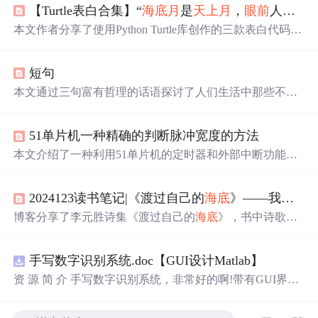
【Turtle表白合集】“
海底
月
是
天上
月
，
眼前
人是
心
本文作者分享了使用Python Turtle库创作的三款表白代码，
包括玫瑰、爱
心
树和深情文案，每款代码都有效果展示和
源码详解，是程序员向
心
仪之人表达
心
意的独特方式。
短句
本文通过三句富有哲理的话语探讨了人们生活中那些不被
注意却至关重要的事物及人物。'哪有什么岁
月
静好，不过
是有人替你负重前行！'这句话提醒我们要感恩那些默默付
51单片机一种精确的判断脉冲宽度的方法
出的人；'路尽隐香处，翩然雪海间。'则描绘了一种超脱世
俗的美好景象；'
海底
月
是
天上
月
，
眼前
人是
心
上人
。'表达
本文介绍了一种利用51单片机的定时器和外部中断功能精
了珍惜
眼前
人的美好愿望。
确测量脉冲宽度的方法。通过配置定时器0和外部中断0，
在脉冲高电平时进行计数，并在脉冲下降沿触发中断停止
2024123读书笔记|《渡过自己的
海底
》——我们在彼此
计数，以此准确记录脉冲宽度。
博客分享了李元胜诗集《渡过自己的
海底
》，书中诗歌视
角独特。在浮躁生活中，诗能让人的
心
找到安身之地。诗
里有中年感慨、对生活的审视、爱与批判等内容，展现出
手写数字识别系统.doc【GUI设计Matlab】
丰富的情感与思考。
资 源 简 介 手写数字识别系统，非常好的啊!带有GUI界
面，使用方便! 详 情 说 明 用这个手写数字识别系统，你可
以轻松地识别手写数字。这个系统不仅功能强大，而且还