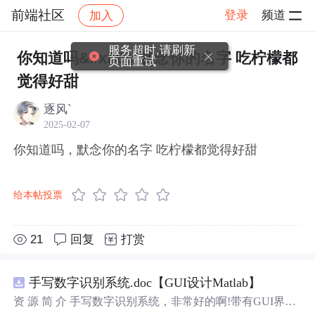
前端社区
登录
频道
加入
帖子详情
社区
前端社区
感慨
服务超时,请刷新
你知道吗&#xff0c;默念你的名字 吃柠檬都
页面重试
觉得好甜
逐风`
2025-02-07
你知道吗，默念你的名字 吃柠檬都觉得好甜
给本帖投票
21
回复
打赏
手写数字识别系统.doc【GUI设计Matlab】
资 源 简 介 手写数字识别系统，非常好的啊!带有GUI界