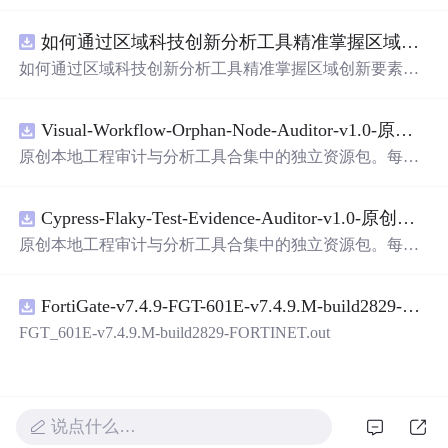
面，使用方便! 详 情 说 明 用这个手写数字识别系统，你可
以轻松地识别手写数字。这个系统不仅功能强大，而且还
如何通过区域科技创新分析工具精准掌握区域创新要素分布与产业链融合现状？.docx
带有直观的图形用户界面（GUI），非常容易使用。你只
需要将手写数字输入系统，它将立即给出准确的识别结
如何通过区域科技创新分析工具精准掌握区域创新要素分
果。这个系统可以在各种场景中使用，无论是学校、工作
布与产业链融合现状？
还是日常生活，都能为你提供快速和准确的识别服务。它
是一个非常方便和实用的工具，你一定会喜欢它的！
Visual-Workflow-Orphan-Node-Auditor-v1.0-原创源码与文档.zip
原创本地工程审计与分析工具合集中的独立资源包。每个
ZIP包含完整源码、3项自动化测试、可复现合成示例、离
线HTML、JSON与SVG报告、1080×720真实运行效果图、
Cypress-Flaky-Test-Evidence-Auditor-v1.0-原创源码与文档.zip
README、运行说明、功能清单、MIT License及原创与授
权声明。解压后进入project目录，执行npm test验证算法，
原创本地工程审计与分析工具合集中的独立资源包。每个
执行npm run report生成报告，也可通过本地静态服务器打
ZIP包含完整源码、3项自动化测试、可复现合成示例、离
开网页。运行时零第三方依赖，不包含热点产品或开源项
线HTML、JSON与SVG报告、1080×720真实运行效果图、
目源码、Logo、官方截图、论文、生产日志或其他受限素
FortiGate-v7.4.9-FGT-601E-v7.4.9.M-build2829-FORTINET.out
README、运行说明、功能清单、MIT License及原创与授
材。适合前端开发、AI应用工程、测试审计和课程实践。
权声明。解压后进入project目录，执行npm test验证算法，
FGT_601E-v7.4.9.M-build2829-FORTINET.out
执行npm run report生成报告，也可通过本地静态服务器打
开网页。运行时零第三方依赖，不包含热点产品或开源项
目源码、Logo、官方截图、论文、生产日志或其他受限素
材。适合前端开发、AI应用工程、测试审计和课程实践。
说点什么…