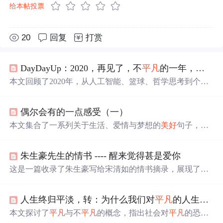
给本帖投票
20
回复
打赏
DayDayUp：2020，再见了，不
平凡
的一年，让我懂得了珍惜，让我
本文回顾了2020年，从人工智能、篮球、哲学思考到个人
生活的点滴，致敬科比，探讨AI伦理，分享了在CSDN平
台的成长与感悟。展望2021，提出对思维、人生、成长和
偶尔会有的一点感受（一）
工作的理解，强调自律与自信。
本文集合了一系列关于生活、爱情与梦想的
美好
句子，从
经典文学作品《骆驼祥子》、《甜蜜蜜》到日常生活感
悟，每一句话都是作者内心深处情感的真实流露。文章探
朱生豪先生的情书 ---- 醒来觉得甚是爱你
讨了爱情的真谛、友情的珍贵以及个人成长的历程。
这是一篇收录了朱生豪写给宋清如的情书摘录，展现了他
们之间深深的情感纽带。信中充满了爱意、思念和对彼此
的深情告白，体现了两人感情的纯真与深厚。朱生豪的文
人生终归平淡，转：为什么我们对
平凡
的人生深怀恐惧
字透露出对宋清如的崇拜、渴望相见的急切以及即使面对
分离也无法磨灭的爱意。这些情书表达了爱情中的甜蜜、
本文探讨了
平凡
与不
平凡
的概念，指出社会对
平凡
的恐惧
痛苦与期待，构成了一个关于爱的故事。