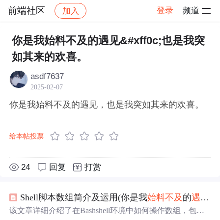
前端社区
登录
频道
加入
帖子详情
社区
前端社区
感慨
你是我始料不及的遇见&#xff0c;也是我突
如其来的欢喜。
asdf7637
2025-02-07
你是我始料不及的遇见，也是我突如其来的欢喜。
给本帖投票
24
回复
打赏
Shell脚本数组简介及运用(你是我
始料不及
的
遇见
，
该文章详细介绍了在Bashshell环境中如何操作数组，包括