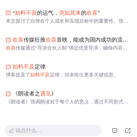
定义数组、获取数组元素、遍历数组、获取数组长度、截
取数组、替换元素、删除元素、追加元素以及在函数中使
“
始料不及
的运气，
突如其来
的
欢喜
”
用数组传参的方法。示例代码展示了各种操作的实现方
式。
本文探讨了自律在个人成长和实现目标中的重要性。强调
了自律不仅能够帮助人们克服诱惑，专注于长期目标，还
能提升个人的生活质量和职业成就。文章通过对比自律与
欢喜
传媒狂推
欢喜
首映，能成为国内成功的流媒体平台吗？
放纵的生活方式，阐述了自律如何塑造更高的人生高度。
欢喜
传媒通过“导演合伙人制”绑定优质导演，确保内容质
量，与各大平台合作设立“
欢喜
首映”专区，尝试线上线下
多渠道变现。尽管面临内容持续性、竞争激烈等问题，
欢
始料不及
定律
喜
传媒仍积极布局流媒体，以应对行业趋势变化。
博客提及了
始料不及
定律，但未给出更多关键信息。
《朗读者之
遇见
》
《朗读者》强调朗读对于每个人的意义，通过不同形式的
遇见
展现了文字与生命的结合。节目通过各种
遇见
的故
事，传递朗读带来的美好感受。
说点什么…