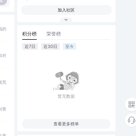
复
加入社区
福的
积分榜
荣誉榜
近7日
近30日
至今
和对
幅荒
暂无数据
制青
查看更多榜单
文章