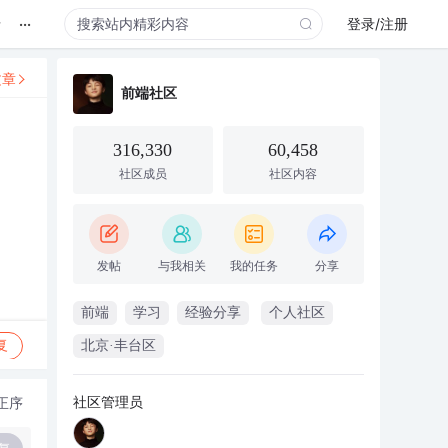
...
录
登录/注册
文章
前端社区
316,330
60,458
社区成员
社区内容
发帖
与我相关
我的任务
分享
前端
学习
经验分享
个人社区
复
北京·丰台区
社区管理员
正序