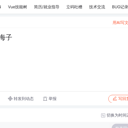
N
Vue技能树
简历/就业指导
立码吐槽
技术交流
BUG记
用AI写
海子
转发到动态
举报
写回
切换为时间