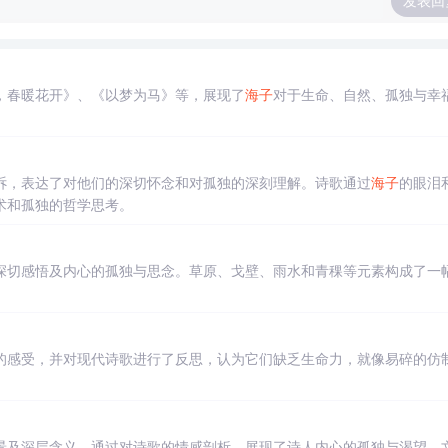
发表回
，春暖花开》、《以梦为马》等，展现了
海子
对于生命、自然、孤独与幸
诉，表达了对他们的深切怀念和对孤独的深刻理解。诗歌通过
海子
的眼泪
术和孤独的哲学思考。
深切感悟及内心的孤独与思念。草原、戈壁、雨水和青稞等元素构成了一
的感受，并对现代诗歌进行了反思，认为它们缺乏生命力，就像易碎的仿
景及深层含义。通过对诗歌的情感剖析，展现了诗人内心的孤独与渴望。