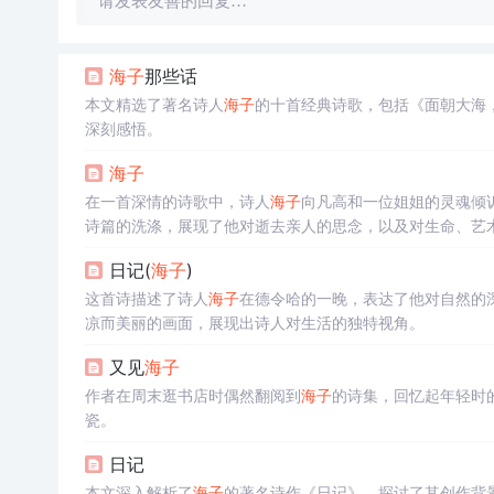
请发表友善的回复…
海子
那些话
本文精选了著名诗人
海子
的十首经典诗歌，包括《面朝大海
深刻感悟。
海子
在一首深情的诗歌中，诗人
海子
向凡高和一位姐姐的灵魂倾
诗篇的洗涤，展现了他对逝去亲人的思念，以及对生命、艺
日记(
海子
)
这首诗描述了诗人
海子
在德令哈的一晚，表达了他对自然的
凉而美丽的画面，展现出诗人对生活的独特视角。
又见
海子
作者在周末逛书店时偶然翻阅到
海子
的诗集，回忆起年轻时
瓷。
日记
本文深入解析了
海子
的著名诗作《日记》，探讨了其创作背