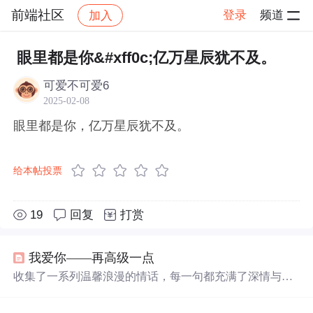
前端社区
登录
频道
加入
帖子详情
社区
前端社区
感慨
眼里都是你&#xff0c;亿万星辰犹不及。
可爱不可爱6
2025-02-08
眼里都是你，亿万星辰犹不及。
给本帖投票
19
回复
打赏
我爱你——再高级一点
收集了一系列温馨浪漫的情话，每一句都充满了深情与爱
意，适合用来表达对心爱之人的感情。