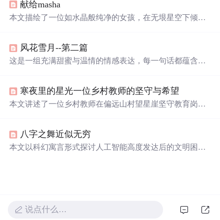
献给masha
本文描绘了一位如水晶般纯净的女孩，在无垠星空下倾诉
心事，她渴望心灵的桥梁，追求完美的梦境。她的离去留
给亲人与朋友无尽的思念。
风花雪月--第二篇
这是一组充满甜蜜与温情的情感表达，每一句话都蕴含着
深深的喜爱和温柔，适合用来向爱人传递心中的情感。这
些短句不仅表达了作者对爱情的独特见解，也展示了情感
寒夜里的星光一位乡村教师的坚守与希望
细腻的一面，让人感受到爱情的美好和力量。
本文讲述了一位乡村教师在偏远山村望星崖坚守教育岗位
的感人故事。面对艰苦环境和学生困境，他以知识如星光
的信念，帮助孩子成长成才，传递希望。通过家访劝学、
八字之舞近似无穷
课余辅导、心灵陪伴，他点亮了一个个孩子的未来，展现
了基层教育者的奉献精神。
本文以科幻寓言形式探讨人工智能高度发达后的文明困境
——在信息爆炸、科技失控、宇宙注定寂灭的背景下，一
对拒绝数字化生存的伴侣林野与苏晚，通过原始情爱、自
然生活与亲子关系，对抗技术理性对人性的消解。核心聚
焦于AI时代下情感计算缺失、长生悖论、信息过载危机及
人文价值重估等关键技术伦理命题。
说点什么…