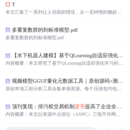
T
本文汇集了一系列让人动容的情话，从一见钟情的微妙到
日久生情的沉淀，每一句话都承载着深深的情感。这里有
对爱情细腻的描绘，也有对爱人深情的告白，每一段文字
多重复数群的到标准模型.pdf
都能触动人心。
多重复数群的到标准模型.pdf
【水下机器人建模】基于QLearning自适应强化学习PID控制器在AUV中的应用研究（Matlab代码实现）
内容概要：本文研究了基于QLearning自适应强化学习的PI
D控制器在自主水下航行器（AUV）中的应用，通过Matla
b代码实现了对水下机器人的动力学建模与运动控制。重点
视频模型GGUF量化元数据工具｜原创源码+测试+离线报告
探讨了将强化学习算法QLearning与传统PID控制相结合的
方法，以提升AUV在复杂、时变及非线性水下环境中的自
原创本地工程分析工具合集单项资源。每个压缩包均包含
适应控制能力。文中系统分析了AUV的运动学与动力学特
完整 JavaScript/Node.js 源码、3 项自动化测试、可复现合
性，阐述了传统PID参数整定面临的挑战，并提出采用QLe
成示例、离线 HTML/JSON/SVG 报告、1080×720 真实运
arning算法在线动态优化PID控制器的比例、积分和微分参
顶刊复现：排污权交易机制
是否
提高了企业全要素生产率 -来自中国上市公司的证据（论文+数据）
行效果图、README、运行
说
明、功能清单、MIT License
数，从而实现对系统误差、响应速度、超调量等性能指标
及原创授权声明。Node.js 18+ 可直接运行，零第三方运行
内容概要：本文以有源中点箝位（ANPC）三电平并网逆
的综合优化。通过Matlab仿真实验验证了该复合控制策略
依赖，适合开发者进行工程预检、质量审查和交付复核。
变器为研究对象，提出并构建了一套融合双极性倍频脉宽
在轨迹跟踪精度、抗外部干扰能力和系统鲁棒性方面的显
调制（DPWMA）、正负序分离锁相控制与电网电压前馈