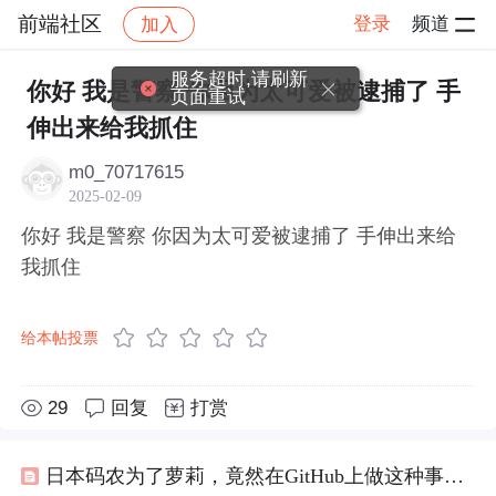
前端社区
登录
频道
加入
帖子详情
社区
前端社区
感慨
服务超时,请刷新
你好 我是警察 你因为太可爱被逮捕了 手
页面重试
伸出来给我抓住 ​​​
m0_70717615
2025-02-09
你好 我是警察 你因为太可爱被逮捕了 手伸出来给
我抓住 ​​​
给本帖投票
29
回复
打赏
日本码农为了萝莉，竟然在GitHub上做这种事，“
警