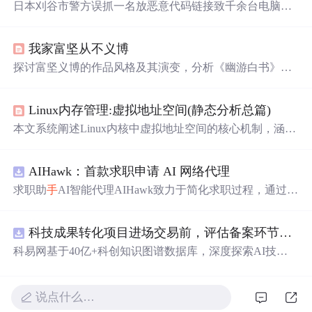
日本刈谷市警方误抓一名放恶意代码链接致千余台电脑系
统崩溃的13岁女孩，后发现她的代码只是恶作剧。警方又
抓两人，均非代码编写者。主流浏览器对无限弹窗有处理
我家富坚从不义博
方案。此事引发网友质疑，有开发者在GitHub发起挑衅项
目。
探讨富坚义博的作品风格及其演变，分析《幽游白书》与
《HUNTERXHUNTER》中角色设定及故事结构，揭示作
者对于善恶观念的独特见解。
Linux内存管理:虚拟地址空间(静态分析总篇)
本文系统阐述Linux内核中虚拟地址空间的核心机制，涵盖
mm_struct和vm_area_struct等关键结构体、页表映射原理、
伙伴系统内存管理，以及ELF文件静态加载过程中的地址
AIHawk：首款求职申请 AI 网络代理
重定位、同余定理与VMA初始化。重点解析虚拟地址到物
理地址的转换流程、进程隔离性保障、外碎片优化机制，
求职助
手
AI智能代理AIHawk致力于简化求职过程，通过自
以及编译链接阶段符号表与重定位表的作用。
动化职位申请流程。借助人工智能，它能够帮助用户以定
制化的方式申请多个职位。
科技成果转化项目进场交易前，评估备案环节需要准备哪些材料？.docx
科易网基于40亿+科创知识图谱数据库，深度探索AI技术
在技术转移、成果转化、技术经纪、知识产权、产业创
新、科技招商等垂直领域的多样化应用场景，研究科技创
新领域的AI+数智化解决方案，推动科技创新与产业创新
说点什么…
智能化发展。