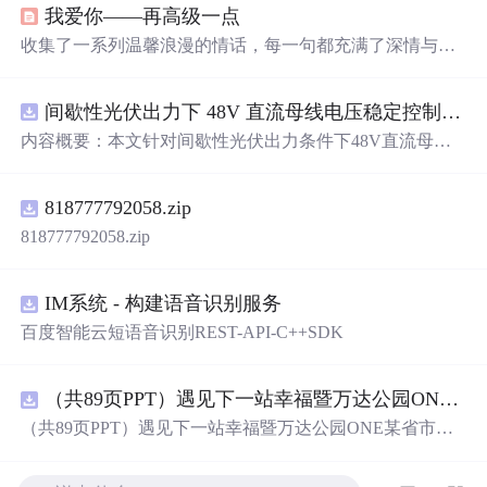
我爱你——再高级一点
收集了一系列温馨浪漫的情话，每一句都充满了深情与爱
意，适合用来表达对心爱之人的感情。
间歇性光伏出力下 48V 直流母线电压稳定控制及储能双向充放电闭环调控体系研究（Simulink仿真实现）
内容概要：本文针对间歇性光伏出力条件下48V直流母线
电压稳定控制及储能双向充放电闭环调控问题，提出一种
基于离网光伏直流微网系统的协同控制体系。通过构建包
818777792058.zip
含光伏阵列、Boost型DC-DC变换器、双向DC-DC变换器
与锂离子电池储能系统的完整拓扑结构，结合光伏最大功
818777792058.zip
率点跟踪（MPPT）技术和储能系统的双向功率调节能
力，实现对功率供需失衡的有效抑制。系统采用分层控制
架构，集成电压外环与电流内环双闭环控制策略，确保在
IM系统 - 构建语音识别服务
光照强度波动、负载突变等动态工况下维持母线电压稳
百度智能云短语音识别REST-API-C++SDK
定。在Simulink环境中搭建全系统仿真模型，验证了控制策
略在多种扰动场景下的有效性与鲁棒性，显著提升了微网
在无外部电网支撑下的自主运行能力和电能质量水平。; 适
（共89页PPT）遇见下一站幸福暨万达公园ONE某省市热气球生活艺术节活动策划方案.pptx
合人群：具备电力电子、自动控制与新能源系统基础知识
（共89页PPT）遇见下一站幸福暨万达公园ONE某省市热
的电气工程及相关专业研究生、科研人员，以及从事光伏
气球生活艺术节活动策划方案.pptx
储能系统、直流微网设计与仿真的工程技术人员。; 使用场
景及目标：①用于教学与科研中离网型光伏直流微网系统