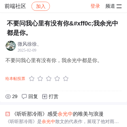
前端社区
登录
频道
加入
帖子详情
社区
前端社区
感慨
不要问我心里有没有你&#xff0c;我余光中
都是你。
微风徐徐、
2025-02-09
不要问我心里有没有你，我余光中都是你。
给本帖投票
29
回复
打赏
《听听那冷雨》感受
余光中
的唯美与浪漫
《听听那冷雨》是
余光中
散文的代表作，展现了他对雨的