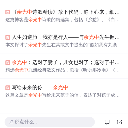
细腻描绘和深深的情感寄托。文章涵盖多个主题，如自然
景观、历史感悟、音乐艺术、人际关系等，体现了作者的
《
余光中
诗歌精读》放下代码，静下心来，细细品读
文学造诣和广阔兴趣。从‘万里长城’的古朴沧桑到‘南半球
的冬天’的遥远想象，再到‘听听那冷雨’的诗意氛围，每一
这篇博客是
余光中
诗歌的精选集，包括《乡愁》、《白
篇都充满了丰富的想象和深刻的情感。文章中还探讨了艺
发》、《夏晨》等作品。诗人以细腻的笔触描绘了对故
术与人生的各种维度，如朋友类型、借钱哲学、幽默理解
乡、亲人和时光流逝的深深眷恋，展现出丰富的情感世
等，展示了
余光中
对生活和文化的独特洞察。
人生如逆旅，我亦是行人——与
余光中
先生握一次手（一）
界。透过文字，读者可以感受到
余光中
对生活、历史和文
化的深刻洞察。
本文探讨了
余光中
先生在其散文中提出的“假如我有九条
命”的概念，每条命代表生活中的一种角色或追求，如现实
生活的应对、家庭责任、友情、阅读、写作、旅行等。文
余光中
：选对了妻子，儿女也对了；选对了书，人生也对了丨好书优选
章通过
余光中
的个人经历，反映了他对于生活、家庭、文
学创作及个人成长的深刻理解。
精选
余光中
九册经典散文作品，包括《听听那冷雨》《逍
遥游》等，感受其独特的文学魅力与深邃情感。这些作品
不仅展现了
余光中
的文学才华，也传递了他对家国情怀的
写给未来的你——
余光中
独特见解。
这篇文章是
余光中
写给未来孩子的信，表达了对孩子成为
一个理想主义者、踏实的人、懂得珍惜感情及不媚俗的期
望。作者强调了理想的重要性，提醒孩子面对困难也要坚
持自我，同时要踏实做人，珍视友情，保持独立思考。
说点什么…