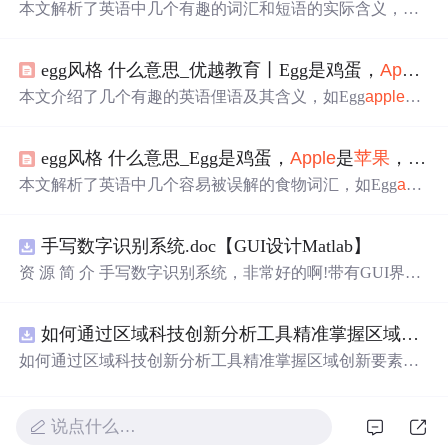
本文解析了英语中几个有趣的词汇和短语的实际含义，如
Egg
apple
指茄子而非鸡蛋
苹果
，Bad
apple
比喻害群之马，
Apple
andorange表示风马牛不相及的事物，Egginyourbeer
egg风格 什么意思_优越教育丨Egg是鸡蛋，
Apple
是
形容得寸进尺，
Apple
ofone's
eye
则比喻掌上明珠。
本文介绍了几个有趣的英语俚语及其含义，如Egg
apple
是
指茄子而非鸡蛋
苹果
，Bad
apple
比喻害群之马，
Apple
and
orange表示风马牛不相及的事物等。
egg风格 什么意思_Egg是鸡蛋，
Apple
是
苹果
，但“Egg
本文解析了英语中几个容易被误解的食物词汇，如Egg
appl
e
实际上是茄子的意思，并非鸡蛋和
苹果
的组合。此外还介
绍了Bad
apple
、
Apple
andorange等短语的实际含义。
手写数字识别系统.doc【GUI设计Matlab】
资 源 简 介 手写数字识别系统，非常好的啊!带有GUI界
面，使用方便! 详 情 说 明 用这个手写数字识别系统，你可
以轻松地识别手写数字。这个系统不仅功能强大，而且还
如何通过区域科技创新分析工具精准掌握区域创新要素分布与产业链融合现状？.docx
带有直观的图形用户界面（GUI），非常容易使用。你只
需要将手写数字输入系统，它将立即给出准确的识别结
如何通过区域科技创新分析工具精准掌握区域创新要素分
果。这个系统可以在各种场景中使用，无论是学校、工作
布与产业链融合现状？
还是日常生活，都能为你提供快速和准确的识别服务。它
是一个非常方便和实用的工具，你一定会喜欢它的！
说点什么…