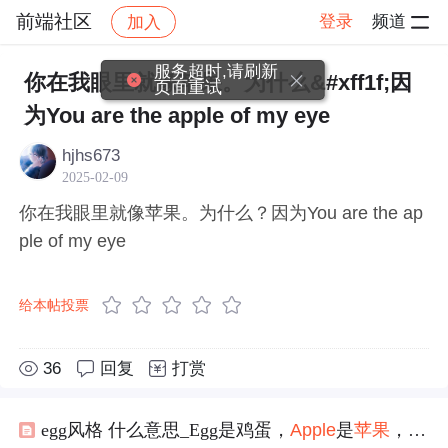
前端社区
登录
频道
加入
帖子详情
社区
前端社区
感慨
服务超时,请刷新
你在我眼里就像苹果。为什么&#xff1f;因
页面重试
为You are the apple of my eye
hjhs673
2025-02-09
你在我眼里就像苹果。为什么？因为You are the ap
ple of my eye
给本帖投票
36
回复
打赏
egg风格 什么意思_Egg是鸡蛋，
Apple
是
苹果
，但“Egg