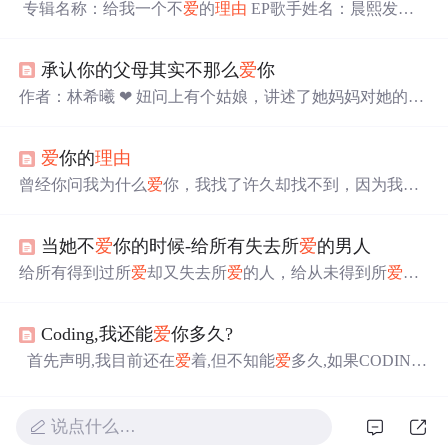
专辑名称：给我一个不
爱
的
理由
EP歌手姓名：晨熙发行
时间：2009年9月8日发行公司：华元唱片专辑语种：国语
音乐风格：流行★ 晨熙《给我一个不
爱
的
理由
EP》介
承认你的父母其实不那么
爱
你
绍：
爱
产生的痛楚，可以是对生命的猥亵；
爱
造成的伤
害，可以是一生一世的隔阂。男人的痴心、执着为何换来
作者：林希曦 ❤ 妞问上有个姑娘，讲述了她妈妈对她的种
的却是疼痛？
爱
，需要
理由
吗？
爱
，不需要
理由
吗？如果
种残酷以至于她终于还手打了她妈妈。诸多回复里，有直
你真的不
爱
我，我愿意，一个人把你深埋到永久；如果你
接批评的，有表示理解体谅劝慰的——这部分人里，有一
心里还有一丝牵挂，请记得
爱
你的
理由
部分人，是感同身受。 也许在有
爱
的家庭里长大的孩子，
真的会很难想象那些不
爱
孩子的父母，那些没有被父母
爱
曾经你问我为什么
爱
你，我找了许久却找不到，因为我不
过的孩子，所以才会那样直接地批评､质疑，觉得身为子
能把对你的
爱
局限于一个
理由
。
爱
你的深度使我无法找出
女，居然对父母动手，简直是罪不可赦。 有一句很老套的
一个固定的
理由
来说明为什么，因为每个为什么的后面还
话：因为懂得，所以慈悲。 ❤ 我曾
当她不
爱
你的时候-给所有失去所
爱
的男人
有更多的为什么。如果一直去问的话
理由
被找尽了我想
爱
情也就终结了 我想
爱
一个人是真的用不着
理由
的如果有就
给所有得到过所
爱
却又失去所
爱
的人，给从未得到所
爱
的
是很多很多不是有人唱过如果你真的需要什么
理由
/一万个
人，给因为仍旧
爱
着，于是选择自欺欺人的人。这，是一
够不够 就象问地球为什么会旋转我为什么长在亚洲而不是
面镜子，勇敢面对，勇敢放弃，勇敢重新开始。
在非洲这是用不着
理由
的为
理由
爱
后就不用去找那
Coding,我还能
爱
你多久?
当她不
爱
你的时候，无论过去她是否
爱
过后来却忘了，又
或者是否是从未
爱
过。当你无法成为她心里的那个人的时
首先声明,我目前还在
爱
着,但不知能
爱
多久,如果CODING
候，她的心便不会记得你。虽然她
知道
你深
爱
她，但她宁
是一个既漂亮又有气质的MM,那么我将坚持
爱
到底,实际上
可选择装作是不
知道
。 当她不
爱
你的时候，请不
我认为她不是,尽管或许它曾经给我们带来光荣与自豪,或许
要在你不开心，或者是遇到麻烦而彷徨的时候去打搅她。
它曾经是如此地美丽动人,但社会是那样快速地发展与变化
说点什么…
着,我们也在不断地发展与变化着,总有一天,也许是我们老