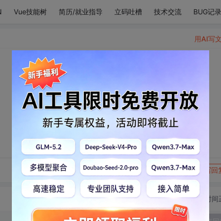
N
Vue技能树
简历/就业指导
立码吐槽
技术交流
BUG记
用AI写
转发到动态
举报
写回
切换为时间