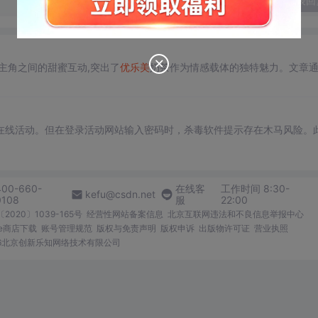
发表回
主角之间的甜蜜互动,突出了
优
乐美
奶茶作为情感载体的独特魅力。文章
在线活动。但在登录活动网站输入密码时，杀毒软件提示存在木马风险。
400-660-
在线客
工作时间 8:30-
kefu@csdn.net
0108
服
22:00
2020〕1039-165号
经营性网站备案信息
北京互联网违法和不良信息举报中心
me商店下载
账号管理规范
版权与免责声明
版权申诉
出版物许可证
营业执照
026北京创新乐知网络技术有限公司