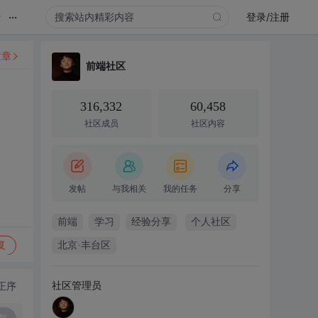
...
录
登录/注册
文章
前端社区
316,332
60,458
社区成员
社区内容
发帖
与我相关
我的任务
分享
前端
学习
经验分享
个人社区
复
北京·丰台区
社区管理员
正序