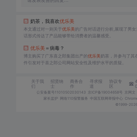
请发表友善的回复…
奶茶，我喜欢
优
乐美
本文通过对一则关于
优
乐美
的广告对话进行分析,展现了男女
话形式传达了产品能够带给消费者的温馨感受。
优
乐美
＝病毒？
博主购买了广东喜之郎集团出产的
优
乐美
奶茶，并参与了其
件引发对于喜之郎公司网站安全性及维护水平的质疑。
关于我
招贤纳
商务合
寻求报
协议专
们
士
作
道
区
公安备案号11010502030143
京ICP备19004658号
京网文〔
家长监护
网络110报警服务
中国互联网举报中心
Chro
©1999-2