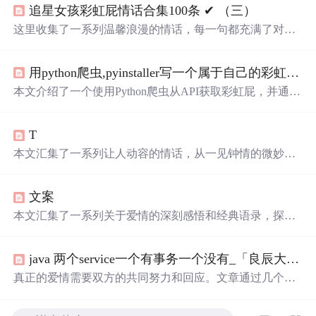
追星女孩彩虹屁情话合集100条 ✔︎ （三）
这里收集了一系列温馨浪漫的情话，每一句都充满了对爱
的细腻描绘，从月光到星光，从微
笑
到眼神，每一刻的感
动都被精心记录下来。
用python爬虫,pyinstaller写一个属于自己的彩虹屁生成器！（链接在文末自取）
本文介绍了一个使用Python爬虫从API获取彩虹屁，并通过
tkinter模块创建GUI的彩虹屁生成器。该程序经pyinstaller打
包后，可在无Python环境下运行。
T
本文汇集了一系列让人动容的情话，从一见钟情的微妙到
日久生情的沉淀，每一句话都承载着深深的情感。这里有
对爱情细腻的描绘，也有对爱人深情的告白，每一段文字
文案
都能触动人心。
本文汇集了一系列关于爱情的深刻感悟和经典语录，探讨
了爱情中的坚持与放手、勇敢与胆怯，以及如何面对感情
中的种种挑战。
java 两个service一个有事务一个没有_「良辰大叔」一个男人心里有没有你，就看这两个字...
真正的爱情需要双方的共同努力和回应。文章通过几个维
度探讨了在感情世界里主动联系的重要性，并强调了相互
之间的关注和支持对于维持长久关系的意义。