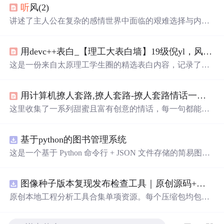
听
风(2)
讲述了主人公在复杂的感情世界中面临的艰难选择与内心
挣扎，展现了人性的复杂与情感的纠葛。
用devc++表白_【理工大表白墙】19级倪yl，风吹起如花般破碎的流年，而你的笑容摇晃摇晃，成为我命途中最美的点缀...
这是一份来自太原理工学生圈的精选表白内容，记录了学
生们之间的甜蜜告白与美好祝福，展现了青春校园生活的
温馨与浪漫。
用计算机撩人套路,撩人套路-撩人套路情话一问一答 - 个性说说吧
这里收集了一系列甜蜜且富有创意的情话，每一句都能触
动心弦，适合用来表达爱意或是增添日常生活中的小情
趣。
基于python的图书管理系统
这是一个基于 Python 命令行 + JSON 文件存储的简易图书
管理系统。 核心功能：围绕"图书"和"读者"实现两类实体
管理，以及它们之间的借阅关系。 图书管理：支持图书的
图像种子版本复现发布检查工具｜原创源码+测试+离线报告
添加、删除、修改、搜索（按书名/作者/ISBN），每本书
记录馆藏总数和当前可借数量。 学生管理：支持学生信息
原创本地工程分析工具合集单项资源。每个压缩包均包含
的添加、删除、搜索（按姓名/学号），每人默认最多借阅
完整 JavaScript/Node.js 源码、3 项自动化测试、可复现合
5 本。 借阅管理：借书时自动校验库存是否充足、是否超
成示例、离线 HTML/JSON/SVG 报告、1080×720 真实运