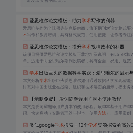
请发表友善的回复…
爱思唯尔论文模板：助力
学术
写作的利器
爱思唯尔作为全球领先信息提供商，旗下期刊对论文格式要求严
术
写作和教育培训，具有格式规范、使用便捷、让作者专注
爱思唯尔论文模板：提升
学术
投稿效率的利器
该项目提供爱思唯尔论文模板下载地址及说明，有LaTeX和W
单。适用于向爱思唯尔期刊投稿者，具有全面、易用、规范
学术
出版巨头的数据科学实践：爱思唯尔的启示
本文分析
学术
出版巨头爱思唯尔如何通过数据科学实现智能
讨其对中国出版业在战略、组织和技术层面的启示，提出务
【亲测免费】 爱词霸翻译用户脚本使用教程
本文是爱词霸翻译用户脚本的使用教程。该脚本基于用户脚本
绍、快速启动（安装管理器与脚本、使用
方法
）、应用案例
提升阅读和翻译效率。
类似google
学术
搜索：10个
学术
资源探索的高效
本文介绍了10个主流
学术
资源检索工具，包括中国知网、万