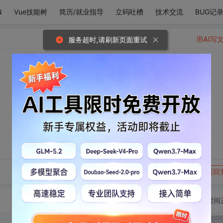
N
Vue技能树
简历/就业指导
立码吐槽
技术交流
BUG记
用AI写
服务超时,请刷新页面重试
转发到动态
举报
写回
切换为时间