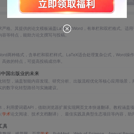
发表回
格。其提供的论文模板涵盖LaTeX和Word，有单栏和双栏格式。适用
内容等特点，能助力论文撰写与投稿。
ord两种格式，含单栏和双栏样式。LaTeX适合处理复杂公式，Word操
、高效的特点，可提高投稿成功率。
与中国出版业的未来
化转型，涵盖智能内容发现、研究分析、出版流程优化等核心应用场景，
实的数字化转型路径与实施建议。
，利用爱词霸API，借助浏览器扩展实现网页文本快速翻译。教程涵盖
（
学术
论文阅读、技术文档翻译）、最佳实践及典型生态项目等内容，助
工具
方数据、维普网、百度
学术
、PubMed、Web of Science、Annual Revi