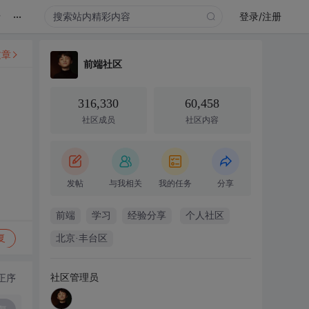
...
录
登录/注册
文章
前端社区
316,330
60,458
社区成员
社区内容
发帖
与我相关
我的任务
分享
前端
学习
经验分享
个人社区
复
北京·丰台区
社区管理员
正序