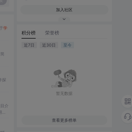
复
加入社区
于
学
积分榜
荣誉榜
近7日
近30日
至今
作简
并探
暂无数据
项目介
用户
查看更多榜单
ews、