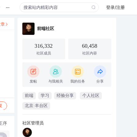
...
录
登录/注册
文章
前端社区
316,332
60,458
社区成员
社区内容
发帖
与我相关
我的任务
分享
前端
学习
经验分享
个人社区
复
北京·丰台区
社区管理员
正序