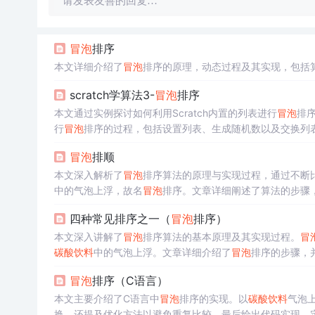
请发表友善的回复…
冒泡
排序
本文详细介绍了
冒泡
排序的原理，动态过程及其实现，包括
scratch学算法3-
冒泡
排序
本文通过实例探讨如何利用Scratch内置的列表进行
冒泡
排
行
冒泡
排序的过程，包括设置列表、生成随机数以及交换列
冒泡
排顺
本文深入解析了
冒泡
排序算法的原理与实现过程，通过不断
中的气泡上浮，故名
冒泡
排序。文章详细阐述了算法的步骤，
四种常见排序之一（
冒泡
排序）
本文深入讲解了
冒泡
排序算法的基本原理及其实现过程。
冒
碳酸
饮料
中的气泡上浮。文章详细介绍了
冒泡
排序的步骤，
冒泡
排序（C语言）
本文主要介绍了C语言中
冒泡
排序的实现。以
碳酸
饮料
气泡
换，还提及优化方法以避免重复比较。最后给出代码实现，