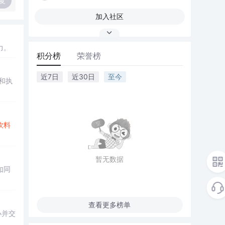
复
加入社区
力。
积分榜
荣誉榜
近7日
近30日
至今
和执
饮料
暂无数据
如同
查看更多榜单
小并交