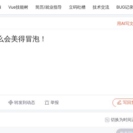
N
Vue技能树
简历/就业指导
立码吐槽
技术交流
BUG记
用AI写
么会美得冒泡！
转发到动态
举报
写回
切换为时间