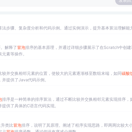
发表回
算法步骤、复杂度分析和代码示例。通过实例演示，提升基本算法理解能
序。解释了
冒泡
排序的基本原理，并通过详细步骤展示了在Scratch中创建
表元素等操作。
比较并交换相邻元素的位置，使较大的元素逐渐移至数组末端，如同
碳酸
并提供了Java代码示例。
泡
排序是一种简单的排序算法，通过不断比较并交换相邻元素实现排序，
并提供了具体的C语言代码实现。
上升类比
冒泡
排序，说明了其原理。阐述了程序实现思路，即两两比较大
定义
冒泡
排序函数，通过假设有序减少趟数。