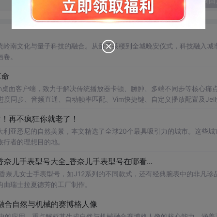
发表回
统岭南文化与量子科技的融合。从量子茶楼到全城晚安仪式，科技融入城
画卷。
革命
源Jellyfin桌面客户端，致力于解决传统播放器卡顿、臃肿、多端不同步等核心痛
同步、音频直通、自动帧率匹配、Vim快捷键、自定义播放配置及Jellyf
管理者提供智能化跨平台媒体体验。
方！再不疯狂你就老了！
大利亚悉尼的自然美景，本文精选了全球20个最具吸引力的城市。这些城
旅行者的理想目的地。
香奈儿手表型号大全_香奈儿手表型号在哪看...
了香奈儿女士手表型号，如J12系列的不同款式，还有经典腕表中的非凡珍
均由瑞士拉夏德芳的工厂制作。
作：生成融合自然与机械的赛博格人像
义AI图像生成中的应用，重点解析其生成自然与机械融合赛博格人像的核心能力。涵