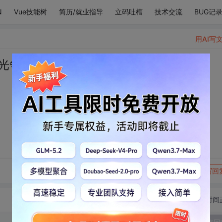
N
Vue技能树
简历/就业指导
立码吐槽
技术交流
BUG记
用AI写
流光争分夺秒的去爱你
转发到动态
举报
写回
切换为时间