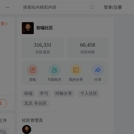
...
录
登录/注册
文章
前端社区
316,331
60,458
社区成员
社区内容
发帖
与我相关
我的任务
分享
前端
学习
经验分享
个人社区
复
北京·丰台区
社区管理员
正序