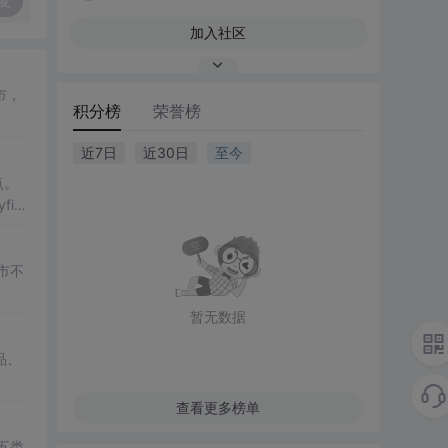
复
加入社区
市，
积分榜
荣誉榜
近7日
近30日
至今
点。
in
市不
暂无数据
品、
查看更多榜单
盖五类