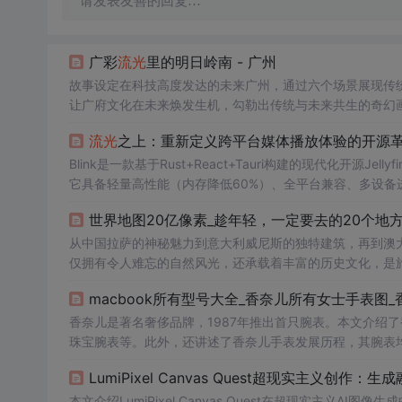
请发表友善的回复…
广彩
流光
里的明日岭南 - 广州
故事设定在科技高度发达的未来广州，通过六个场景展现传
让广府文化在未来焕发生机，勾勒出传统与未来共生的奇幻
流光
之上：重新定义跨平台媒体播放体验的开源
Blink是一款基于Rust+React+Tauri构建的现代化开
它具备轻量高性能（内存降低60%）、全平台兼容、多设备进度
服务器集群管理等功能，面向家庭影院、追剧用户与媒体库
世界地图20亿像素_趁年轻，一定要去的20个地
从中国拉萨的神秘魅力到意大利威尼斯的独特建筑，再到澳
仅拥有令人难忘的自然风光，还承载着丰富的历史文化，是
macbook所有型号大全_香奈儿所有女士手表图_
香奈儿是著名奢侈品牌，1987年推出首只腕表。本文介绍
珠宝腕表等。此外，还讲述了香奈儿手表发展历程，其腕表
LumiPixel Canvas Quest超现实主义创
本文介绍LumiPixel Canvas Quest在超现实主