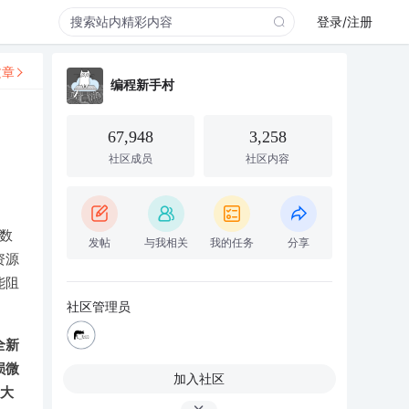
登录/注册
文章
编程新手村
67,948
3,258
社区成员
社区内容
数
发帖
与我相关
我的任务
分享
资源
能阻
社区管理员
全新
损微
加入社区
浙大