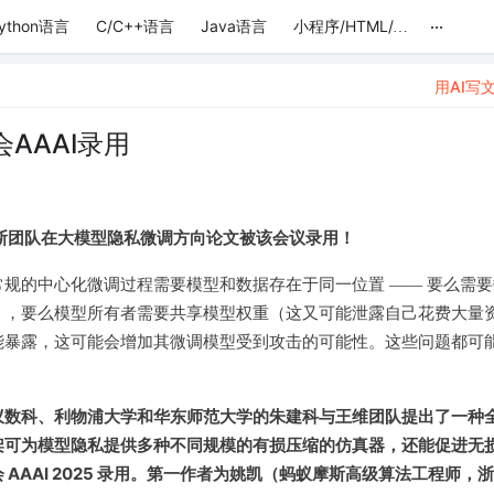
...
ython语言
C/C++语言
Java语言
小程序/HTML/JS/前端
用AI写
AAAI录用
，摩斯团队在大模型隐私微调方向论文被该会议录用！
规的中心化微调过程需要模型和数据存在于同一位置 —— 要么需要
），要么模型所有者需要共享模型权重（这又可能泄露自己花费大量
能暴露，这可能会增加其微调模型受到攻击的可能性。这些问题都可
蚁数科、利物浦大学和华东师范大学的朱建科与王维团队提出了一种
该框架可为模型隐私提供多种不同规模的有损压缩的仿真器，还能促进无
AAI 2025 录用。第一作者为姚凯（蚂蚁摩斯高级算法工程师，