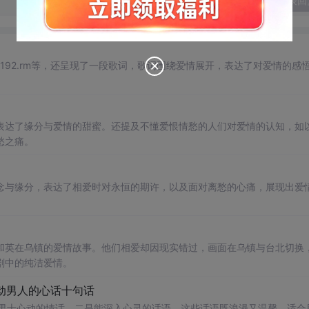
发表回
al.html?192.rm等，还呈现了一段歌词，歌词围绕爱情展开，表达了对爱情的感
表达了缘分与爱情的甜蜜。还提及不懂爱恨情愁的人们对爱情的认知，如
愁之痛。
念与缘分，表达了相爱时对永恒的期许，以及面对离愁的心痛，展现出爱
和英在乌镇的爱情故事。他们相爱却因现实错过，画面在乌镇与台北切换
剧中的纯洁爱情。
打动男人的心话十句话
让男士心动的情话，二是能深入心灵的话语。这些话语既浪漫又温馨，适合