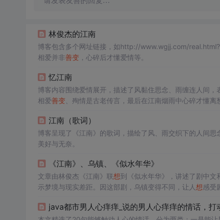
请发表友善的回复…
林俊杰的江南
博客包含多个网址链接，如http://www.wgjj.com/re
相爱并非
善变
，心碎后才懂爱情等。
忆江南
博客内容围绕爱情展开，描述了风黏住思念、雨缠连人间，
相爱
善变
、殉情是古老传言，最后在江南烟雨中心碎才懂离
江南（歌词）
博客呈现了《江南》的歌词，描绘了风、雨交织下的人间思
美好与无奈。
《江南》、乌镇、《似水年华》
文章由林俊杰《江南》联
想
到《似水年华》，讲述了剧中文
示梦境与现实差距。因这部剧，乌镇变得不同，让人
想
感受
java都市男人心痒痒_说的男人心痒痒的情话，
本文精选了20句能够触动人心的情话，分为两类：一是能