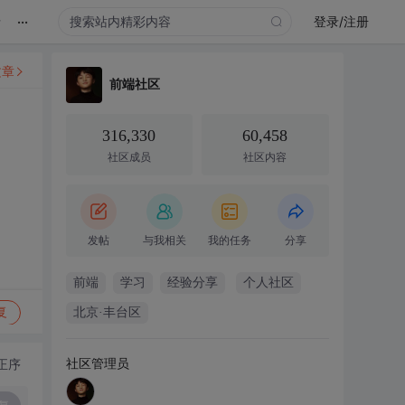
...
录
登录/注册
文章
前端社区
316,330
60,458
社区成员
社区内容
发帖
与我相关
我的任务
分享
前端
学习
经验分享
个人社区
复
北京·丰台区
社区管理员
正序