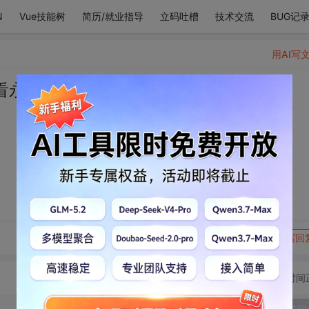
N
Vue技能树
简历/就业指导
立码吐槽
技术交流
BUG记
用AI写
看永远
转发到动态
举报
写回
切换为时间