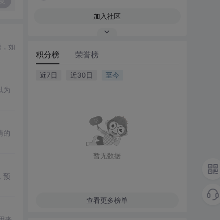
复
加入社区
悟，如
积分榜
荣誉榜
近7日
近30日
至今
以为
情的
暂无数据
，预
查看更多榜单
用来