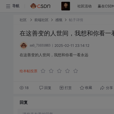
社区活动
赢在CSD
导航
社区
前端社区
感慨
帖子详情
在这善变的人世间，我想和你看一
2025-02-11 23:14:12
m0_71031883
在这善变的人世间，我想和你看一看永远
给本帖投票
18
回复
打赏
分享
收藏
回复