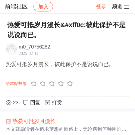
前端社区
登录
频道
加入
帖子详情
社区
前端社区
感慨
热爱可抵岁月漫长&#xff0c;彼此保护不是
说说而已。
m0_70756282
2025-02-11
热爱可抵岁月漫长，彼此保护不是说说而已。
给本帖投票
23
回复
打赏
热爱
可抵
岁月
漫长
本文鼓励读者在追求梦想的道路上，无论遇到何种困难，