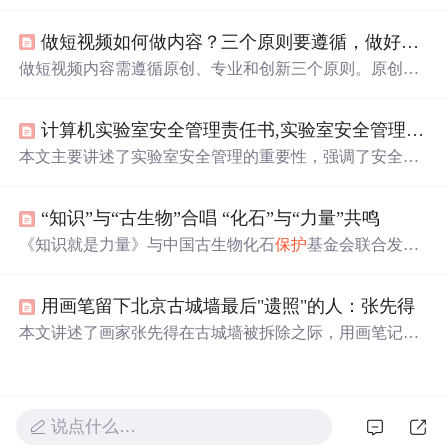
都应保持初心和热情，积极面对挑战，成为更好的自己。
强调了个人成长、自我价值实现及相互支持的重要性。
做短视频如何做内容？三个原则要遵循，做好内容才能长久
做短视频内容需遵循原创、专业和创新三个原则。原创是
基础，能获得平台和观众的认可；专业意味着选择自己擅
长和
热爱
的领域，保证内容质量；创新则是在同质化中脱
计算机实验室安全管理责任书,实验室安全管理责任书
颖而出，如尝试不同的展现形式。遵循这些原则，有望制
作出受欢迎的短视频。
本文主要讲述了实验室安全管理的重要性，强调了安全教
育、设备操作规程、危险化学品管理等方面的责任。同
时，文章还表达了对童年纯真时光和青春
岁月
的怀念，以
“知识”与“古生物”合唱 “化石”与“力量”共鸣
及在面对生活挑战时保持勇气和坚韧的重要性。作者分享
了对责任、挫折、成长的深刻体会，提倡在困难面前保持
《知识就是力量》与中国古生物化石
保护
基金会联合发起
乐观和坚强的态度。
的公益项目，旨在为乡村学校带去古生物科普阅读活动，
通过丰富的地球科学素养课程和科普资源，激发青少年对
用画笔留下北京古城墙最后"遗照"的人：张先得
科学的
热爱
，提升他们的科学素养。该项目已获得慈善募
捐备案，旨在服务化石产地的乡村师生，帮助他们了解生
本文讲述了画家张先得在古城墙被拆除之际，用画笔记录
命的演变历程，播撒科学的种子。
下北京古城墙的最后身影的故事。他的画作不仅成为了珍
贵的历史资料，也引发了人们对文化遗产
保护
的深思。
说点什么…