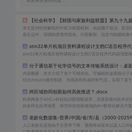
请发表友善的回复…
本文批判性拆解组织中权力暗面机制，包括圈子政治、阶层
度化运作。强调制度透明度低、问责断裂、信息与制裁权集
等合规反制路径。内容服务于识别风险、防御依附、构建健
stm32单片机项目资料课程设计文档C语言程序
stm32单片机项目资料课程设计文档C语言程序代码原理图
分子通信基于化学信号的文本传输系统设计：桌
内容概要：本文介绍了首个可模块化、可编程的桌面级分子
结合Arduino微控制器、传感器和风扇控制气流，实现了
在非理想条件下仍可实现可靠通信，并评估了不同风扇类型
跨区域协同创新如何高效推进？.docx
本、易复现的硬件平台。; 适合人群：具备电子工程、通信系统或交叉学科背景，从事纳米技术、生物通信或新型通信系统研究的科研人员
及研究生。; 使用场景及目标：①用于教学演示和科研实验中展示分子通信的基本原理；②作为测试平台研究非线性信道建模、环境干
科易网基于40亿+科创知识图谱数据库，深度探索AI技术
扰、流量调控对通信性能的影响；③推动面向管道、地下、水下或体内等
的多样化应用场景，研究科技创新领域的AI+数智化解决方
理论与实践结合，建议读者关注其实验设计细节（如调制方
老龄化数据集-世界/中国/省/市/县（2000-2025
分子通信系统的实际挑战与优化方向。
人口老龄化是指由于生育率下降、预期寿命延长以及人口年
口数量增加及其占总人口比重不断提高的长期过程 从统计衡量标准看，国际上通常采用60岁及以上人口占比或65岁及以上人口占比衡量