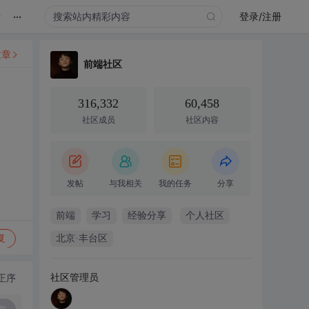
...
录
登录/注册
文章
前端社区
316,332
60,458
社区成员
社区内容
发帖
与我相关
我的任务
分享
前端
学习
经验分享
个人社区
复
北京·丰台区
社区管理员
正序