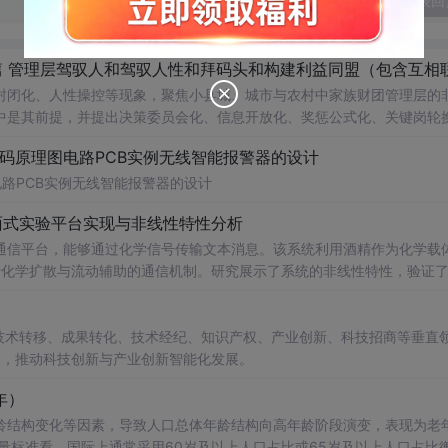
发表回
封闭化、人性操控等现象，聚焦小县城、城市与农村中家族财团管理层的
中是其前提，并提出决策委员会化、信息开放化、奖惩公式化、关键岗轮
康组织动力。
代码原理图电路PCB实例无线智能报警器的设计
电路PCB实例无线智能报警器的设计
面式实验平台实现与非线性特性分析
通信平台，能够通过化学信号传输文本消息。该系统利用酒精作为化学载
基于化学扩散与流动辅助的通信机制。研究展示了系统的非线性特性，验证
和流速对信号传播的影响，为未来宏观与微观尺度的分子通信实验提供了
在技术转移、成果转化、技术经纪、知识产权、产业创新、科技招商等垂直
电磁不可行场景的替代通信技术发展。; 阅读建议：此资源强调
案，推动科技创新与产业创新智能化发展。
式、协议设计、检测算法），并结合附带视频资料进行复现实验，以深入
年）
龄结构变化等因素，导致人口总体年龄结构向高年龄阶段演变，表现为老