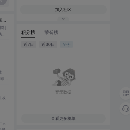
复
加入社区
【社会科学】【财团与家族利益联盟】第九十九篇 管理层驾驭人和驾驭人性和拜码头和构建利益同盟（包含互相联姻构建家族）和设置阶层障碍和壁垒的手段和规则和行为和话术列表01
非制
积分榜
荣誉榜
换化
近7日
近30日
至今
体，
了即使
低成
暂无数据
领域
理解
查看更多榜单
年人