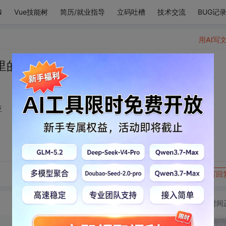
N
Vue技能树
简历/就业指导
立码吐槽
技术交流
BUG记
用AI写
里的人，只能靠心感应
应
转发到动态
举报
写回
切换为时间