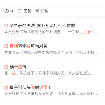
28
回复
打赏
哈希表的画法_2018年流行什么眉型
本文介绍了2018年流行的三种眉型——一字眉、
挑眉
和下
垂弯眉，适合的脸型及画法步骤。一字眉适合瓜子脸、心
形脸，能柔化面部线条；
挑眉
适合圆脸，有瘦脸效果；下
世
间
万物
皆
可为对象
垂弯眉适合方脸，能弱化硬朗轮廓。每种眉型的画法都详
细阐述，包括使用工具和技巧，帮助读者打造理想妆容。
本文介绍了前端开发中对象的概念与应用，包括JS函数对
象的创建与使用，BOM对象如window、history和location的
功能及方法，以及DOM对象的基本操作与事件处理。
杨一
笑
传
杨一
笑
，号凌虚子，宋神宗时期人氏。其人狷狂放达，行
事怪僻，学识博杂，每多奇谈异论。自述一生多舛，涉及
文学、武艺、商业及医学等多个领域，最终自撰良方，服
最是那低头
间
的
温柔
！
之卒。
本文讲述了平与琳从九岁约定，到大学异地，琳出国后平
与潇相恋又分手，最终平与静结婚的故事。原来静就是毁
容后的琳，她因伤出国，回国后平因她低头的
温柔
模样而