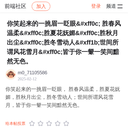
前端社区
登录
频道
加入
帖子详情
社区
前端社区
感慨
你笑起来的一挑眉一眨眼&#xff0c; 胜春风
温柔&#xff0c;胜夏花妩媚&#xff0c;胜秋月
出尘&#xff0c;胜冬雪动人&#xff1b;世间所
谓风花雪月&#xff0c;皆于你一颦一笑间黯
然无色。
m0_71105586
2025-02-12
你笑起来的一挑眉一眨眼， 胜春风温柔，胜夏花妩
媚，胜秋月出尘，胜冬雪动人；世间所谓风花雪
月，皆于你一颦一笑间黯然无色。
给本帖投票